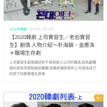
2020年韓劇
2020 年 2 月 6 日
【2020韓劇 上司實習生／老伯實習
生】劇情.人物介紹～朴海鎮、金應洙
＊職場生存劇
上司實習生劇情講述好不容易進入公司的職員,因為最糟
糕的部長而差點被迫離職,卻最終讓原來的上司成為自己
的部下的歡樂復仇故事
7