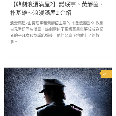
【韓劇浪漫滿屋2】諾珉宇、黃靜茵、
朴基雄～浪漫滿屋2 介紹
浪漫滿屋2由諾珉宇和黃靜茵主演的《浪漫滿屋2》改編
自元秀妍同名漫畫，該劇講述了頂級巨星與夢想成為記
者的平凡女孩協議結婚後，他們又真正地愛上了的故
事。
…
35