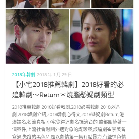
2018年韓劇
2018 年 1 月 29 日
【小宅2018推薦韓劇】2018好看的必
追韓劇～Return＊燒腦懸疑劇類型
2018推薦韓劇,2018好看韓劇,2018必看韓劇,2018必追
劇,2018韓劇介紹,2018韓劇心得文,2018懸疑劇Return,港
澳譯名,名流真相,小宅覺得這劇名挺適合的,整部圍繞著一
個案件,上流社會財閥外遇對象的謀殺案,該編劇崔景美曾
寫過,失蹤的黑色M,是以劇情第一集有點暴力,有些情色情