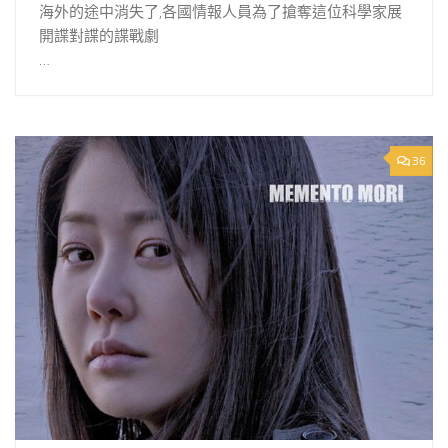
海外的途中消失了,各國情報人員為了搶奪這位科學家展
開諜對諜的諜戰劇
…
36