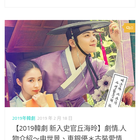
0
2019年韓劇
2019 年 2 月 18 日
【2019韓劇 新入史官丘海昤】劇情.人
物介紹～申世景、車銀優＊古裝愛情