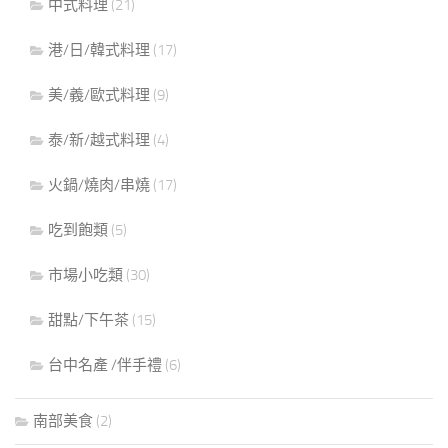
中式料理
(21)
港/日/韓式料理
(17)
美/義/歐式料理
(9)
泰/新/越式料理
(4)
火鍋/燒肉/串燒
(17)
吃到飽類
(5)
市場小吃類
(30)
甜點/下午茶
(15)
台中名產 /伴手禮
(6)
南部美食
(2)