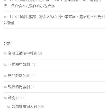
巴、任嘉倫＊九鷺非香小說改編
【2022韓劇 還魂】劇情.人物介紹～李宰旭、庭沼珉＊洪氏姐
妹新劇
分類
台灣正播映中韓劇
(2)
正播映中韓劇
(13)
熱門戲劇列表
(11)
輪播熱門戲劇
(9)
韓劇
(2,991)
韓劇推薦懶人包
(49)