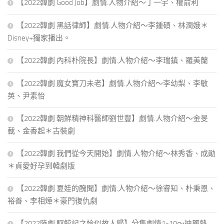
【2022韓劇 Good Job】劇情.人物介紹～丁一宇、權俞利
【2022韓劇 黑話律師】劇情.人物介紹～李鍾碩、林潤娥＊
Disney+獨家播出。
【2022韓劇 內科朴院長】劇情.人物介紹～李瑞鎮、羅美蘭
【2022韓劇 魔女寶刀未老】劇情.人物介紹～李幼梨、李敏
英、尹素怡
【2022韓劇 朝鮮精神科醫師劉世豐】劇情.人物介紹～金旻
載、金香起＊古裝劇
【2022韓劇 我們從今天開始】劇情.人物介紹～林秀香、成勛
＊貞愛好孕到韓劇版
【2022韓劇 夏娃的醜聞】劇情.人物介紹～徐睿知、朴秉恩、
裕善、李相燁＊豪門復仇劇
【2022陸劇 馭鮫記之恰似故人歸】分集劇情1-10～迪麗熱