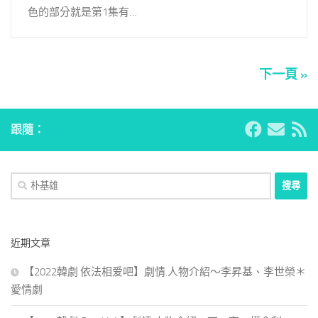
色的部分就是第1集有…
下一頁 »
跟隨：
搜
尋
關
鍵
近期文章
字:
【2022韓劇 依法相爱吧】劇情.人物介紹～李昇基、李世榮＊
愛情劇