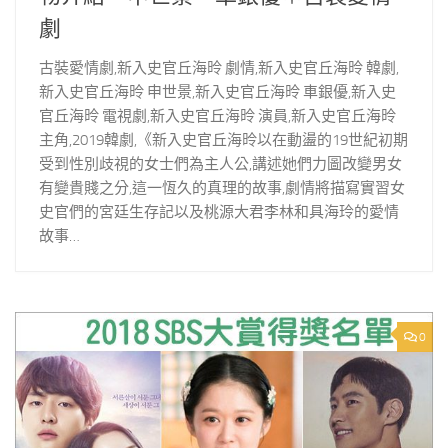
劇
古裝愛情劇,新入史官丘海昤 劇情,新入史官丘海昤 韓劇,
新入史官丘海昤 申世景,新入史官丘海昤 車銀優,新入史
官丘海昤 電視劇,新入史官丘海昤 演員,新入史官丘海昤
主角,2019韓劇,《新入史官丘海昤以在動盪的19世紀初期
受到性別歧視的女士們為主人公,講述她們力圖改變男女
有變貴賤之分,這一恆久的真理的故事,劇情將描寫實習女
史官們的宮廷生存記以及桃源大君李林和具海玲的愛情
故事…
0