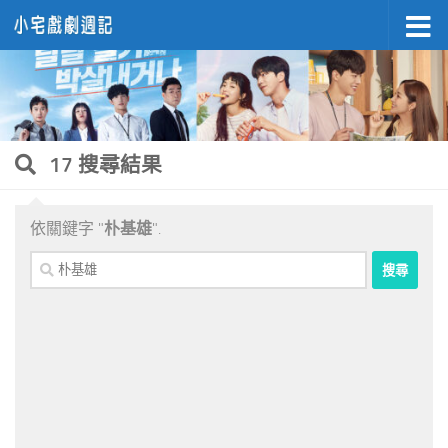
Skip to content
17 搜尋結果
依關鍵字 "
朴基雄
".
搜
尋
關
鍵
字: