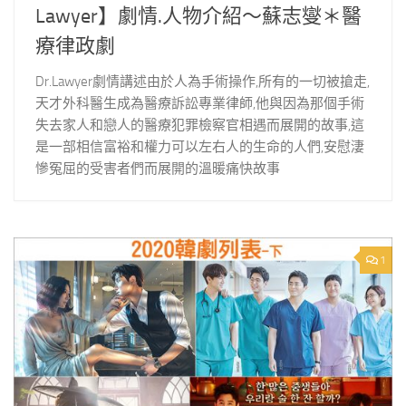
Lawyer】劇情.人物介紹～蘇志燮＊醫
療律政劇
Dr.Lawyer劇情講述由於人為手術操作,所有的一切被搶走,
天才外科醫生成為醫療訴訟專業律師,他與因為那個手術
失去家人和戀人的醫療犯罪檢察官相遇而展開的故事,這
是一部相信富裕和權力可以左右人的生命的人們,安慰淒
慘冤屈的受害者們而展開的溫暖痛快故事
1