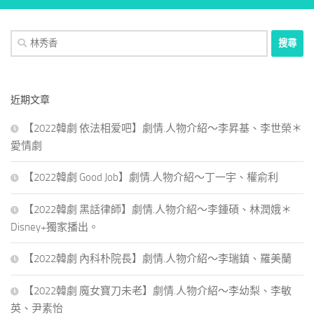
搜
尋
關
鍵
近期文章
字:
【2022韓劇 依法相爱吧】劇情.人物介紹～李昇基、李世榮＊
愛情劇
【2022韓劇 Good Job】劇情.人物介紹～丁一宇、權俞利
【2022韓劇 黑話律師】劇情.人物介紹～李鍾碩、林潤娥＊
Disney+獨家播出。
【2022韓劇 內科朴院長】劇情.人物介紹～李瑞鎮、羅美蘭
【2022韓劇 魔女寶刀未老】劇情.人物介紹～李幼梨、李敏
英、尹素怡