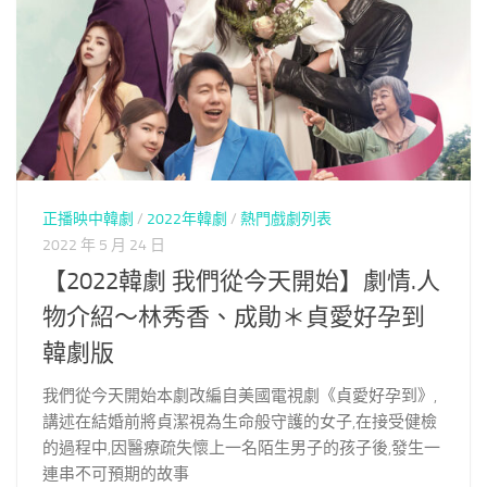
正播映中韓劇
/
2022年韓劇
/
熱門戲劇列表
2022 年 5 月 24 日
【2022韓劇 我們從今天開始】劇情.人
物介紹～林秀香、成勛＊貞愛好孕到
韓劇版
我們從今天開始本劇改編自美國電視劇《貞愛好孕到》,
講述在結婚前將貞潔視為生命般守護的女子,在接受健檢
的過程中,因醫療疏失懷上一名陌生男子的孩子後,發生一
連串不可預期的故事