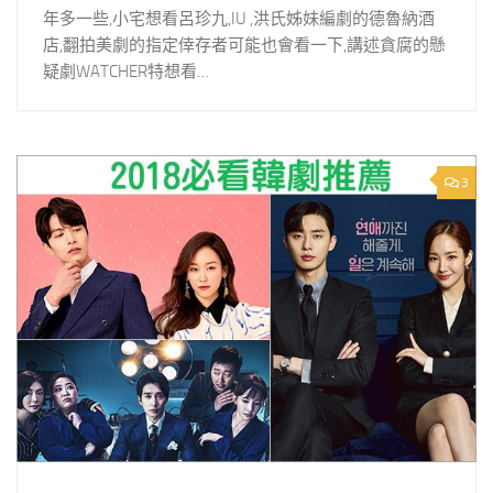
年多一些,小宅想看呂珍九,IU ,洪氏姊妹編劇的德魯納酒
店,翻拍美劇的指定倖存者可能也會看一下,講述貪腐的懸
疑劇WATCHER特想看…
3