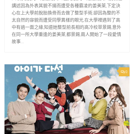
講述因為外表其貌不揚而遭受各種霸凌的姜美萊,下定決
心在上大學前脫胎換骨而去做了整型手術,卻因為整的不
太自然的容貌而遭受同學異樣的眼光,在大學裡遇到了高
中有過一面之緣,知道她整型前長相的高冷校草景錫,意外
在同一所大學重逢的姜美萊,都景錫,兩人開始了一段愛情
故事…
0