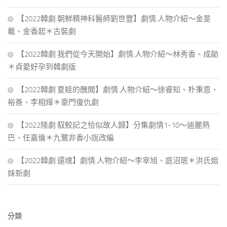
【2022韓劇 朝鮮精神科醫師劉世豐】劇情.人物介紹～金旻
載、金香起＊古裝劇
【2022韓劇 我們從今天開始】劇情.人物介紹～林秀香、成勛
＊貞愛好孕到韓劇版
【2022韓劇 夏娃的醜聞】劇情.人物介紹～徐睿知、朴秉恩、
裕善、李相燁＊豪門復仇劇
【2022陸劇 馭鮫記之恰似故人歸】分集劇情1-10～迪麗熱
巴、任嘉倫＊九鷺非香小說改編
【2022韓劇 還魂】劇情.人物介紹～李宰旭、庭沼珉＊洪氏姐
妹新劇
分類