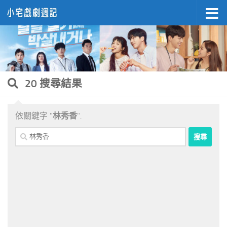
Skip to content
20 搜尋結果
依關鍵字 "
林秀香
".
搜
尋
關
鍵
字: