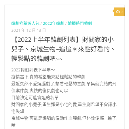
0
韓劇推薦懶人包
/
2022年韓劇
/
輪播熱門戲劇
2021 年 12 月 13 日
【2022上半年韓劇列表】財閥家的小
兒子、京城生物~追追＊來點好看的、
輕鬆點的韓劇吧~~
2022韓劇列表下半年～
疫情當下,真的希望能來點輕鬆點的韓劇
最近突然不愛燒腦劇了,想看輕鬆的喜劇,單集就完結的刑
偵案件劇,爽快的復仇劇也可以
目前決定可能會追的名單
財閥家的小兒子,重生類是小宅的愛,重生劇希望不會讓小
宅失望
京城生物,可能是燒腦的偏動作血腥劇,但朴敘俊,嗯…追了,
哈