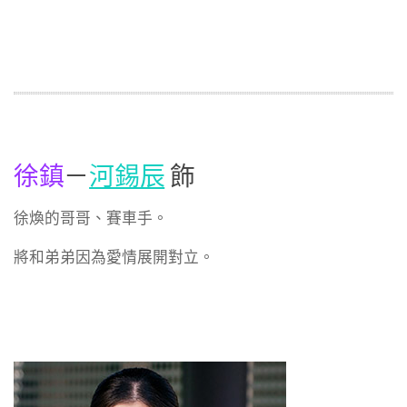
徐鎮
－
河錫辰
飾
徐煥的哥哥、賽車手。
將和弟弟因為愛情展開對立。