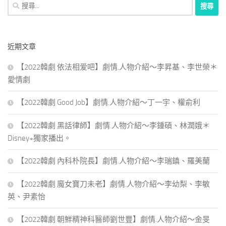
搜
尋
關
鍵
近期文章
字:
【2022韓劇 依法相爱吧】劇情.人物介紹～李昇基、李世榮＊
愛情劇
【2022韓劇 Good Job】劇情.人物介紹～丁一宇、權俞利
【2022韓劇 黑話律師】劇情.人物介紹～李鍾碩、林潤娥＊
Disney+獨家播出。
【2022韓劇 內科朴院長】劇情.人物介紹～李瑞鎮、羅美蘭
【2022韓劇 魔女寶刀未老】劇情.人物介紹～李幼梨、李敏
英、尹素怡
【2022韓劇 朝鮮精神科醫師劉世豐】劇情.人物介紹～金旻