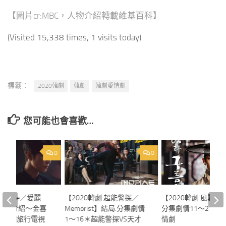
【圖片cr:MBC，人物介紹轉載維基百科】
(Visited 15,338 times, 1 visits today)
標籤：
2020韓劇
韓劇
韓劇愛情劇
您可能也會喜歡…
0
0
 Alice／愛麗
【2020韓劇 超能警探／
【2020韓劇 風雲碑
.人物介紹～金喜
Memorist】結局.分集劇情
分集劇情11～21＊
＊時間旅行電視
1～16＊超能警探VS天才
情劇