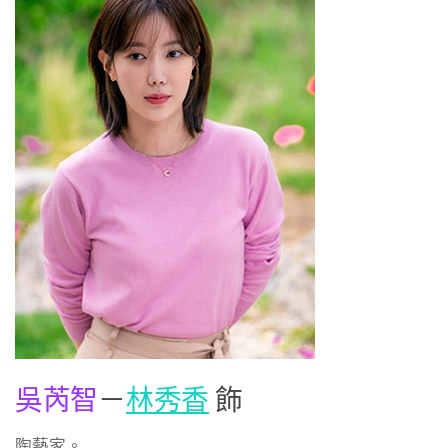
吳芮智
－
林秀香
飾
陶藝家。