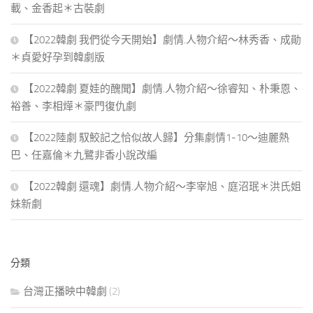
載、金香起＊古裝劇
【2022韓劇 我們從今天開始】劇情.人物介紹～林秀香、成勛
＊貞愛好孕到韓劇版
【2022韓劇 夏娃的醜聞】劇情.人物介紹～徐睿知、朴秉恩、
裕善、李相燁＊豪門復仇劇
【2022陸劇 馭鮫記之恰似故人歸】分集劇情1-10～迪麗熱
巴、任嘉倫＊九鷺非香小說改編
【2022韓劇 還魂】劇情.人物介紹～李宰旭、庭沼珉＊洪氏姐
妹新劇
分類
台灣正播映中韓劇
(2)