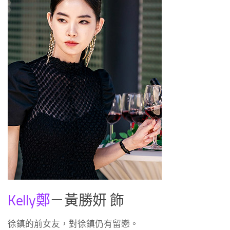
Kelly鄭
－黃勝妍 飾
徐鎮的前女友，對徐鎮仍有留戀。