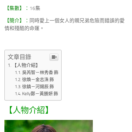
【集數】：
16集
【簡介】：
同時愛上一個女人的親兄弟危險而錯誤的愛
情和殘酷的命運。
文章目錄
【人物介紹】
吳芮智－林秀香 飾
徐煥－金志洙 飾
徐鎮－河錫辰 飾
Kelly鄭－黃勝妍 飾
【人物介紹】