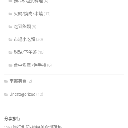
泰/新/越式料理
(4)
火鍋/燒肉/串燒
(17)
吃到飽類
(5)
市場小吃類
(30)
甜點/下午茶
(15)
台中名產 /伴手禮
(6)
南部美食
(2)
Uncategorized
(10)
分享旅行
Via's旅行札記-旅遊美食部落格