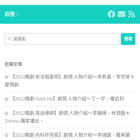
跟隨：
搜
尋
關
鍵
近期文章
字:
【2022韓劇 依法相爱吧】劇情.人物介紹～李昇基、李世榮＊
愛情劇
【2022韓劇 Good Job】劇情.人物介紹～丁一宇、權俞利
【2022韓劇 黑話律師】劇情.人物介紹～李鍾碩、林潤娥＊
Disney+獨家播出。
【2022韓劇 內科朴院長】劇情.人物介紹～李瑞鎮、羅美蘭