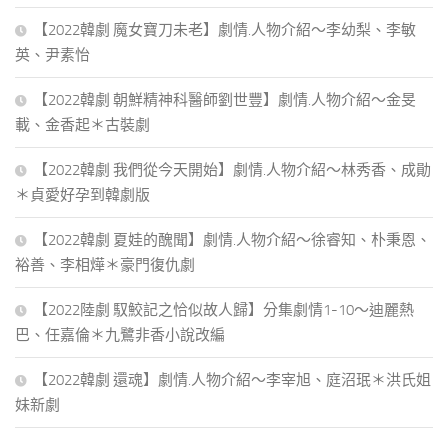
【2022韓劇 魔女寶刀未老】劇情.人物介紹～李幼梨、李敏
英、尹素怡
【2022韓劇 朝鮮精神科醫師劉世豐】劇情.人物介紹～金旻
載、金香起＊古裝劇
【2022韓劇 我們從今天開始】劇情.人物介紹～林秀香、成勛
＊貞愛好孕到韓劇版
【2022韓劇 夏娃的醜聞】劇情.人物介紹～徐睿知、朴秉恩、
裕善、李相燁＊豪門復仇劇
【2022陸劇 馭鮫記之恰似故人歸】分集劇情1-10～迪麗熱
巴、任嘉倫＊九鷺非香小說改編
【2022韓劇 還魂】劇情.人物介紹～李宰旭、庭沼珉＊洪氏姐
妹新劇