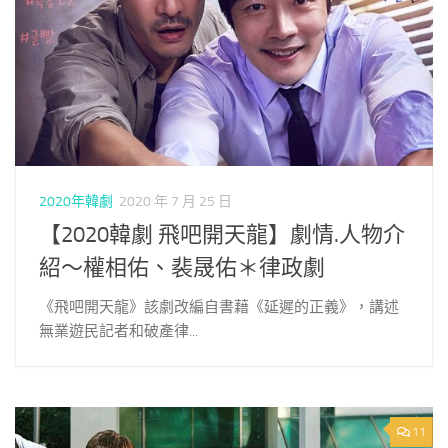
2020年韓劇
2020 年 7 月 25 日
【2020韓劇 飛吧開天龍】劇情.人物介
紹～權相佑、裴晟佑＊律政劇
《飛吧開天龍》該劇改編自書藉《延遲的正義》，講述
無業遊民記者和破產律...
11