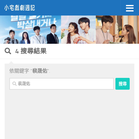
Skip to content
4 搜尋結果
依關鍵字 "
裴晟佑
".
搜
尋
關
鍵
字: