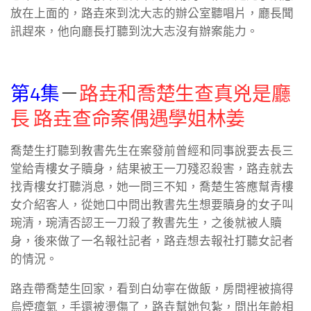
放在上面的，路垚來到沈大志的辦公室聽唱片，廳長聞
訊趕來，他向廳長打聽到沈大志沒有辦案能力。
第4集
－
路垚和喬楚生查真兇是廳
長 路垚查命案偶遇學姐林姜
喬楚生打聽到教書先生在案發前曾經和同事說要去長三
堂給青樓女子贖身，結果被王一刀殘忍殺害，路垚就去
找青樓女打聽消息，她一問三不知，喬楚生答應幫青樓
女介紹客人，從她口中問出教書先生想要贖身的女子叫
琬清，琬清否認王一刀殺了教書先生，之後就被人贖
身，後來做了一名報社記者，路垚想去報社打聽女記者
的情況。
路垚帶喬楚生回家，看到白幼寧在做飯，房間裡被搞得
烏煙瘴氣，手還被燙傷了，路垚幫她包紮，問出年齡相