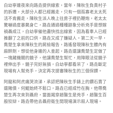
白幼寧連夜來向路垚提供線索，當年，陳秋生負責村子
的拆遷，大部分人都已經搬走，只有一個孤寡老太太死
活不肯搬走，陳秋生派人晚上往房子裡扔鞭炮，老太太
驚嚇過度暴斃身亡，路垚通過種種跡象分析兇手是想嫁
禍聶成江，白幼寧催他盡快找出線索，因為看車人已經
推翻了之前的口供，路垚又成了嫌疑人。第二天一早，
喬楚生拿來陳秋生的屍檢報告，路遙發現陳秋生體內有
麻醉劑，想從他身邊的人查起，路垚還讓喬楚生定做了
一塊藏機關的鏡子，他讓喬楚生幫忙，用障眼法從鏡子
裡伸出手，鏡子完好無損，白幼寧都看呆了，路垚斷定
現場有人幫兇手，決定再次提審陳秋生的三個保鏢。
阿龍和阿虎痛哭流涕，承認把陳秋生手錶上的鑽石賣了
還賭債，何鯤始終不鬆口，路垚已經成竹在胸，他帶喬
楚生再次來到聶府，當面揭穿趙醫生是兇手，趙醫生百
般狡辯，路垚帶他去聶府衛生間現場演示殺人現場。