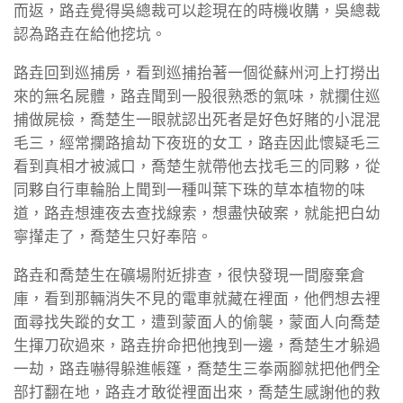
而返，路垚覺得吳總裁可以趁現在的時機收購，吳總裁
認為路垚在給他挖坑。
路垚回到巡捕房，看到巡捕抬著一個從蘇州河上打撈出
來的無名屍體，路垚聞到一股很熟悉的氣味，就攔住巡
捕做屍檢，喬楚生一眼就認出死者是好色好賭的小混混
毛三，經常攔路搶劫下夜班的女工，路垚因此懷疑毛三
看到真相才被滅口，喬楚生就帶他去找毛三的同夥，從
同夥自行車輪胎上聞到一種叫葉下珠的草本植物的味
道，路垚想連夜去查找線索，想盡快破案，就能把白幼
寧攆走了，喬楚生只好奉陪。
路垚和喬楚生在礦場附近排查，很快發現一間廢棄倉
庫，看到那輛消失不見的電車就藏在裡面，他們想去裡
面尋找失蹤的女工，遭到蒙面人的偷襲，蒙面人向喬楚
生揮刀砍過來，路垚拚命把他拽到一邊，喬楚生才躲過
一劫，路垚嚇得躲進帳篷，喬楚生三拳兩腳就把他們全
部打翻在地，路垚才敢從裡面出來，喬楚生感謝他的救