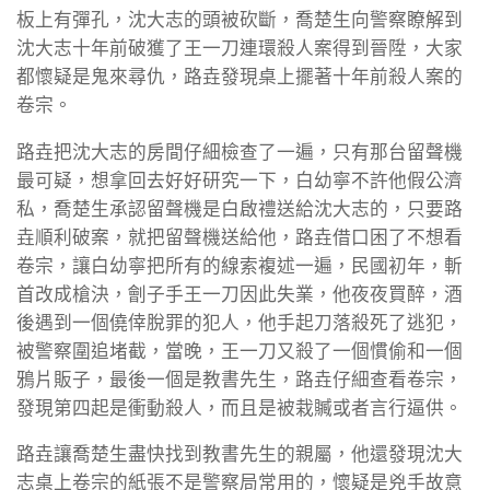
板上有彈孔，沈大志的頭被砍斷，喬楚生向警察瞭解到
沈大志十年前破獲了王一刀連環殺人案得到晉陞，大家
都懷疑是鬼來尋仇，路垚發現桌上擺著十年前殺人案的
卷宗。
路垚把沈大志的房間仔細檢查了一遍，只有那台留聲機
最可疑，想拿回去好好研究一下，白幼寧不許他假公濟
私，喬楚生承認留聲機是白啟禮送給沈大志的，只要路
垚順利破案，就把留聲機送給他，路垚借口困了不想看
卷宗，讓白幼寧把所有的線索複述一遍，民國初年，斬
首改成槍決，劊子手王一刀因此失業，他夜夜買醉，酒
後遇到一個僥倖脫罪的犯人，他手起刀落殺死了逃犯，
被警察圍追堵截，當晚，王一刀又殺了一個慣偷和一個
鴉片販子，最後一個是教書先生，路垚仔細查看卷宗，
發現第四起是衝動殺人，而且是被栽贓或者言行逼供。
路垚讓喬楚生盡快找到教書先生的親屬，他還發現沈大
志桌上卷宗的紙張不是警察局常用的，懷疑是兇手故意