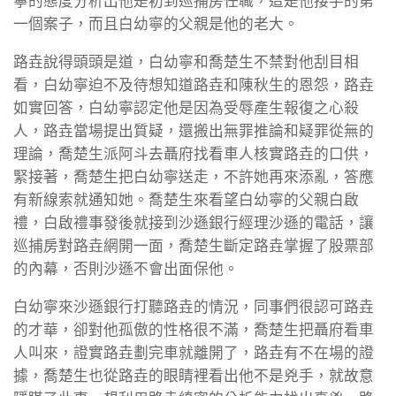
寧的態度分析出他是初到巡捕房任職，這是他接手的第
一個案子，而且白幼寧的父親是他的老大。
路垚說得頭頭是道，白幼寧和喬楚生不禁對他刮目相
看，白幼寧迫不及待想知道路垚和陳秋生的恩怨，路垚
如實回答，白幼寧認定他是因為受辱產生報復之心殺
人，路垚當場提出質疑，還搬出無罪推論和疑罪從無的
理論，喬楚生派阿斗去聶府找看車人核實路垚的口供，
緊接著，喬楚生把白幼寧送走，不許她再來添亂，答應
有新線索就通知她。喬楚生來看望白幼寧的父親白啟
禮，白啟禮事發後就接到沙遜銀行經理沙遜的電話，讓
巡捕房對路垚網開一面，喬楚生斷定路垚掌握了股票部
的內幕，否則沙遜不會出面保他。
白幼寧來沙遜銀行打聽路垚的情況，同事們很認可路垚
的才華，卻對他孤傲的性格很不滿，喬楚生把聶府看車
人叫來，證實路垚劃完車就離開了，路垚有不在場的證
據，喬楚生也從路垚的眼睛裡看出他不是兇手，就故意