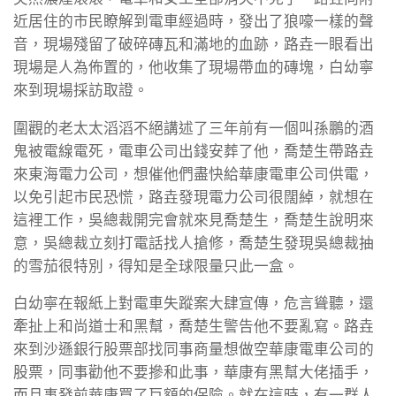
近居住的市民瞭解到電車經過時，發出了狼嚎一樣的聲
音，現場殘留了破碎磚瓦和滿地的血跡，路垚一眼看出
現場是人為佈置的，他收集了現場帶血的磚塊，白幼寧
來到現場採訪取證。
圍觀的老太太滔滔不絕講述了三年前有一個叫孫鵬的酒
鬼被電線電死，電車公司出錢安葬了他，喬楚生帶路垚
來東海電力公司，想催他們盡快給華康電車公司供電，
以免引起市民恐慌，路垚發現電力公司很闊綽，就想在
這裡工作，吳總裁開完會就來見喬楚生，喬楚生說明來
意，吳總裁立刻打電話找人搶修，喬楚生發現吳總裁抽
的雪茄很特別，得知是全球限量只此一盒。
白幼寧在報紙上對電車失蹤案大肆宣傳，危言聳聽，還
牽扯上和尚道士和黑幫，喬楚生警告他不要亂寫。路垚
來到沙遜銀行股票部找同事商量想做空華康電車公司的
股票，同事勸他不要摻和此事，華康有黑幫大佬插手，
而且事發前華康買了巨額的保險。就在這時，有一群人