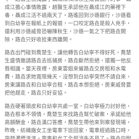
成江擔心事情敗露，趙醫生承認他在聶成江的藥裡下
毒，聶成江活不過兩天了。路遙回到沙遜銀行，沙遜看
到白幼寧在報紙上的報道，一口咬定路垚是殺人兇手，
還利用沙遜威脅恐嚇陳秋生，沙遜一氣之下把路垚開
除，路垚只好收拾東西離開。
路垚出門碰到喬楚生，讓他轉告白幼寧不得好死，喬楚
生盛情邀請路垚去巡捕房，路垚斷然拒絕，還獨一他反
唇相譏。當天夜裡，房東雲姐來催路垚交房租和水電
費，路垚求她寬限幾天，沒想到白幼寧突然不請自來，
房東讓路垚和白幼寧合租，路垚本想拒絕，房東威脅要
把他趕走，路垚只好妥協。
路垚硬著頭皮和白幼寧共處一室，白幼寧極力討好他，
路垚根本不領情，喬楚生來找路垚幫忙破案，承諾給他
高額酬金，路垚滿口答應，喬楚生帶他來到案發現場，
昨晚，紡織廠女工坐電車下班回家，電車經過路口時，
突然濃煙滾滾，電車和女工全部消失不見了。路垚向附