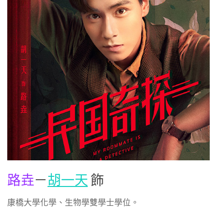
路垚
－
胡一天
飾
康橋大學化學、生物學雙學士學位。