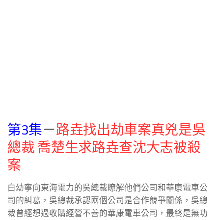
第3集
－
路垚找出劫車案真兇是吳
總裁 喬楚生求路垚查沈大志被殺
案
白幼寧向東海電力的吳總裁瞭解他們公司和華康電車公
司的糾葛，吳總裁承認兩個公司是合作競爭關係，吳總
裁曾經想過收購經營不善的華康電車公司，最終是無功