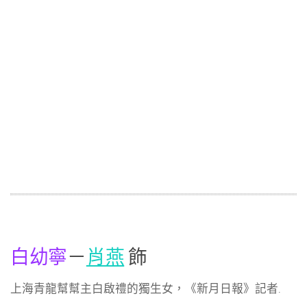
白幼寧
－
肖燕
飾
上海青龍幫幫主白啟禮的獨生女，《新月日報》記者.