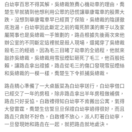
白幼寧百思不得其解，吳總裁煞費心機劫車的理由，喬
楚生早就猜到他想利用公眾的恐慌讓華康電車的股票大
跌，沒想到華康電車早已經買了保險，吳總裁的陰謀徹
底泡湯，白幼寧因此斷定之前的電死醉漢的案子以及家
屬鬧事也是吳總裁一手策劃的，路垚根據先後兩次來他
辦公室的不同斷定這裡就是殺人現場，還揭穿了吳總裁
殺毛三的經過，因為毛三目睹了劫車的全過程，他就來
敲詐吳總裁，吳總裁用雪茄煙缸砸死了毛三，他百般抵
賴，讓路垚拿出證據，路垚從毛三的傷口發現雪茄煙絲
和吳總裁的一模一樣，喬楚生下令抓捕吳總裁。
路垚精心準備了一大桌飯菜為白幼寧送行，白幼寧借口
已經交了一年的房租，除非路垚拿出半年房租做補償，
路垚只好妥協。白啟禮得知白幼寧不肯搬出公寓，氣得
大發雷霆，喬楚生信誓旦旦保證白幼寧過得很好，而且
路垚只貪財不好色，白啟禮不放心，派人盯著白幼寧，
一旦發現她和路垚在一起，就把路垚就地處決。