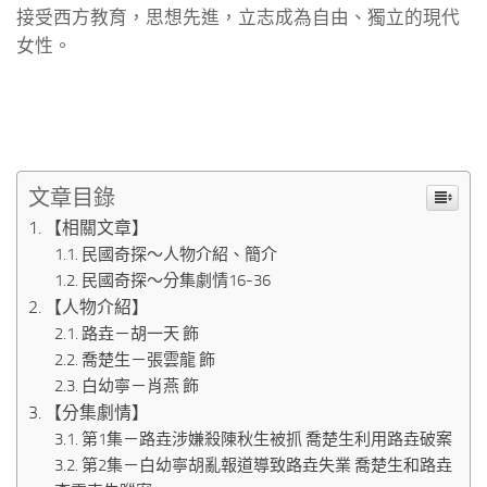
接受西方教育，思想先進，立志成為自由、獨立的現代
女性。
文章目錄
【相關文章】
民國奇探～人物介紹、簡介
民國奇探～分集劇情16-36
【人物介紹】
路垚－胡一天 飾
喬楚生－張雲龍 飾
白幼寧－肖燕 飾
【分集劇情】
第1集－路垚涉嫌殺陳秋生被抓 喬楚生利用路垚破案
第2集－白幼寧胡亂報道導致路垚失業 喬楚生和路垚