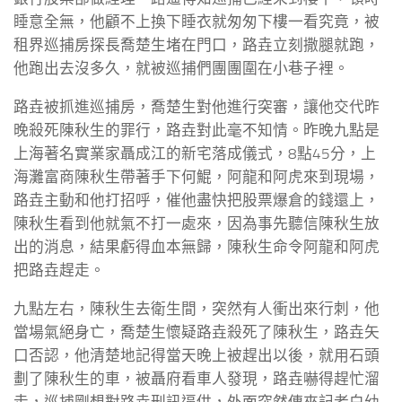
睡意全無，他顧不上換下睡衣就匆匆下樓一看究竟，被
租界巡捕房探長喬楚生堵在門口，路垚立刻撒腿就跑，
他跑出去沒多久，就被巡捕們團團圍在小巷子裡。
路垚被抓進巡捕房，喬楚生對他進行突審，讓他交代昨
晚殺死陳秋生的罪行，路垚對此毫不知情。昨晚九點是
上海著名實業家聶成江的新宅落成儀式，8點45分，上
海灘富商陳秋生帶著手下何鯤，阿龍和阿虎來到現場，
路垚主動和他打招呼，催他盡快把股票爆倉的錢還上，
陳秋生看到他就氣不打一處來，因為事先聽信陳秋生放
出的消息，結果虧得血本無歸，陳秋生命令阿龍和阿虎
把路垚趕走。
九點左右，陳秋生去衛生間，突然有人衝出來行刺，他
當場氣絕身亡，喬楚生懷疑路垚殺死了陳秋生，路垚矢
口否認，他清楚地記得當天晚上被趕出以後，就用石頭
劃了陳秋生的車，被聶府看車人發現，路垚嚇得趕忙溜
走，巡捕剛想對路垚刑訊逼供，外面突然傳來記者白幼