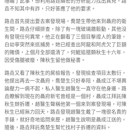
隱瞞了此事，想利用路垚縝密的分析能力找出真兇，路
垚不知其中有詐，只好答應了他的要求。
路垚首先提出要去案發現場，喬楚生帶他來到聶府的衛
生間，路垚仔細排查，除了有一塊玻璃牆鬆動，其他沒
有發現任何異常，他正在翻看了三個目擊證人的筆錄，
白幼寧突然來巡捕房，她已經查出阿龍和阿虎欠了巨額
的賭債，上個月全部還清了，何鯤追隨顫秋生十六年，
因受傷腿被廢，陳秋生留他做秘書。
路垚又看了陳秋生的屍檢報告，發現檢查項目太敷衍，
他提出再去一次聶府，喬楚生只好奉陪，聶成江不堪輿
論壓力一病不起，私人醫生趙醫生一直守在他身邊，路
垚瞭解到現在的聶府新宅曾經是一個村，聶成江拜託陳
秋生辦拆遷，趙醫生聲稱他第一個來到案發現場，可陳
秋生已經無力回天，路垚發現趙醫生戴了一塊很名貴的
手錶，就好奇地追問來歷，趙醫生說明是聶成江送的，
隨後，路垚拜託喬楚生幫忙找村子拆遷的資料。