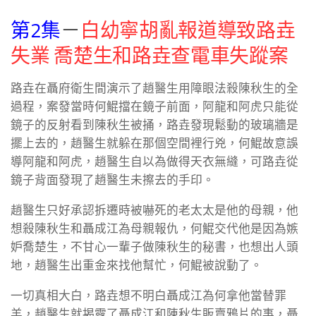
第2集
－
白幼寧胡亂報道導致路垚
失業 喬楚生和路垚查電車失蹤案
路垚在聶府衛生間演示了趙醫生用障眼法殺陳秋生的全
過程，案發當時何鯤擋在鏡子前面，阿龍和阿虎只能從
鏡子的反射看到陳秋生被捅，路垚發現鬆動的玻璃牆是
擺上去的，趙醫生就躲在那個空間裡行兇，何鯤故意誤
導阿龍和阿虎，趙醫生自以為做得天衣無縫，可路垚從
鏡子背面發現了趙醫生未擦去的手印。
趙醫生只好承認拆遷時被嚇死的老太太是他的母親，他
想殺陳秋生和聶成江為母親報仇，何鯤交代他是因為嫉
妒喬楚生，不甘心一輩子做陳秋生的秘書，也想出人頭
地，趙醫生出重金來找他幫忙，何鯤被說動了。
一切真相大白，路垚想不明白聶成江為何拿他當替罪
羊，趙醫生就揭露了聶成江和陳秋生販賣鴉片的事，聶