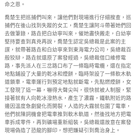
命之恩。
喬楚生把巡捕們叫來，讓他們對現場進行仔細搜查，巡
捕們在後山找到失蹤的女工，喬楚生讓阿斗帶著她們回
去做筆錄，路垚把白幼寧叫來，催她盡快搬走，白幼寧
堅持要查到真兇再說，喬楚生認定吳總裁是此案的主
謀，就帶著路垚和白幼寧來到東海電力公司，吳總裁百
般狡辯，路垚就還原了案發經過，吳總裁借口維修電
路，事先派人在三岔路口布了一條臨時電纜，還在指定
地點鋪設了大量的乾冰和煙餅，臨時架設了一條軟木軌
道鎖車，電車運行到預定地點就斷電，先點燃煙餅，女
工發現了這一幕，嚇得大聲尖叫，很快就被人制服，緊
接著就有人向乾冰潑熱水，產生了濃霧，鐵軌附近的路
邊因溫度急劇變化而開裂，人造的大霧就包圍了電車，
他們就陳詞機會把電車推到軟木軌道，然後找地方把電
車拆成零件，再到礦場重新組裝，吳總裁還故意在案發
現場偽造了恐龍的腳印，想把嫌疑引到喬治身上。