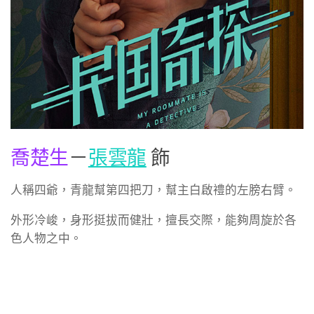
喬楚生
－
張雲龍
飾
人稱四爺，青龍幫第四把刀，幫主白啟禮的左膀右臂。
外形冷峻，身形挺拔而健壯，擅長交際，能夠周旋於各
色人物之中。