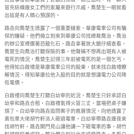
冒充紡織廠女工們的家屬來遊行示威，喬楚生一眼就看
出這是有人精心預謀的。
路垚向喬楚生透露了一個重要線索，華康電車公司有騙
保的嫌疑，他們倆立刻來到華康公司找總裁喬治，喬治
的辦公室裡擺著恐龍化石，路垚拿著放大鏡仔細查看，
喬楚生向喬治打聽保險的事，他聲稱不想再出現有人被
電死的情況，喬楚生記得三年前被電死的是一個乞丐，
他得知白啟禮是華康電車公司的股東，就來找白啟禮瞭
解情況，得知華康拉他入股的目的就是想讓電力公司降
低電價。
白啟禮向喬楚生打聽白幼寧的近況，喬楚生只好承認白
幼寧和路垚合租，白啟禮氣得火冒三丈，當場把桌子嫌
煩了。白幼寧向路垚追問案子的進展情況，向他透露了
黃包車大佬胡竹軒派人砸過電車。白幼寧帶路垚連夜來
找胡竹軒，路垚開門見山讓他講一下砸電車的事，胡竹