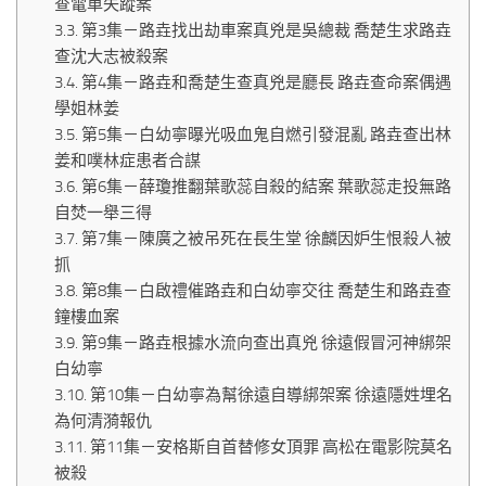
查電車失蹤案
第3集－路垚找出劫車案真兇是吳總裁 喬楚生求路垚
查沈大志被殺案
第4集－路垚和喬楚生查真兇是廳長 路垚查命案偶遇
學姐林姜
第5集－白幼寧曝光吸血鬼自燃引發混亂 路垚查出林
姜和噗林症患者合謀
第6集－薛瓊推翻葉歌蕊自殺的結案 葉歌蕊走投無路
自焚一舉三得
第7集－陳廣之被吊死在長生堂 徐麟因妒生恨殺人被
抓
第8集－白啟禮催路垚和白幼寧交往 喬楚生和路垚查
鐘樓血案
第9集－路垚根據水流向查出真兇 徐遠假冒河神綁架
白幼寧
第10集－白幼寧為幫徐遠自導綁架案 徐遠隱姓埋名
為何清漪報仇
第11集－安格斯自首替修女頂罪 高松在電影院莫名
被殺