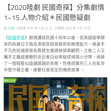
【2020陸劇 民國奇探】分集劇情
1~15.人物介紹＊民國懸疑劇
由
小宅
· 已發表
2020 年 4 月 24 日
· 已更新
2020 年 5 月 19 日
《
民國奇探
》劇情講述民國十四年以後，從英國留學歸
來的紈褲公子路垚憑借其超高智商和推理能力，被身手
不凡的巡捕房探長喬楚生邀請做探案顧問，之後二人又
攜手正義感爆棚的女記者白幼寧組成偵探小分隊，偵破
了一個個看似詭譎蹊蹺的命案，性格迥異的三人在亂世
中堅守著正義，維繫社會安定的傳奇故事 。