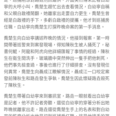
寧的大呼小叫，喬楚生趕忙出去查看情況，白幼寧自稱
和父親白啟禮鬧翻，她離家出走要自力更生，喬楚生曾
經是白啟禮的手下，多虧白啟禮的提攜，他才到巡捕房
任職，白幼寧向喬楚生打探昨晚命案的第一手消息。
喬楚生向白幼寧講述昨晚的情況，他接到報案，第一時
間帶著巡警來到案發現場，得知陳秋生被人捅死了，秘
書何鯤，阿龍和阿虎向他詳細匯報了事情的經過，陳秋
生在衛生間洗手，玻璃牆中突然伸出一隻手把他刺死，
他們事先檢查過，事後也進行了仔細排查，沒有發現任
何異常，喬楚生向聶成江瞭解情況，聶成江一口咬定案
發前陳秋生和路垚發生爭執，喬楚生因此懷疑路垚殺死
了陳秋生。
喬楚生帶著白幼寧來到審訊室，路垚一眼就看出白幼寧
是記者，他不許記者旁聽，還從白幼寧的穿著分析出她
昨晚就離家出走，路垚還從喬楚生手上的名表和對白幼