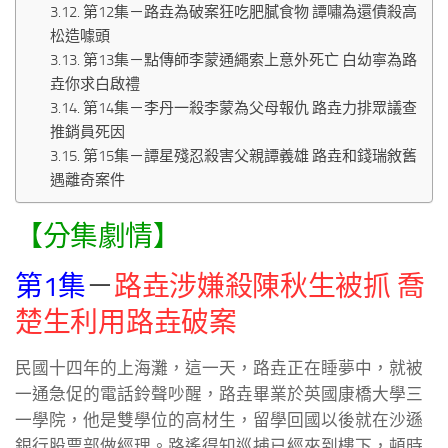
第12集－路垚為破案狂吃肥膩食物 譚嘯為還債殺高
松造噱頭
第13集－點傳師李蒙通繩索上意外死亡 白幼寧為路
垚你求白啟禮
第14集－李丹一殺李蒙為父母報仇 路垚力排眾議查
推銷員死因
第15集－譚星殘忍殺害父親譚義雄 路垚和錢瑞敘舊
遇離奇案件
【分集劇情】
第1集
－
路垚涉嫌殺陳秋生被抓 喬
楚生利用路垚破案
民國十四年的上海灘，這一天，路垚正在睡夢中，就被
一通急促的電話鈴聲吵醒，路垚畢業於英國康橋大學三
一學院，他是雙學位的高材生，留學回國以後就在沙遜
銀行股票部做經理。路遙得知巡捕已經來到樓下，頓時