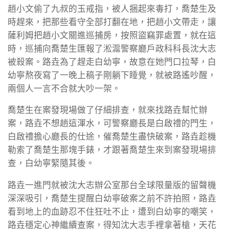
趙小文偷了九叔的玉戒指，被人捆起來毒打，喬楚生及
時趕來，把那些看守全部打翻在地，把趙小文帶走，讓
薩利姆把趙小文關進巡捕房，按照盜竊罪處置，就在這
時，巡捕向喬楚生匯報了淞滬警察廳戶政科科長沈大志
被殺案。路垚為了趕走白幼寧，故意在她門口拉琴，白
幼寧熬夜寫了一晚上稿子剛躺下睡覺，就被路遙吵醒，
兩個人一言不合就大吵一架。
喬楚生在案發現場做了仔細排查，就來找路垚幫忙辦
案，路垚不想趟這渾水，可警察廳長是白啟禮的門生，
白啟禮擔心廳長的仕途，催喬楚生盡快破案，路垚趁機
勒索了喬楚生那塊手錶，才跟著喬楚生來到案發現場排
查，白幼寧緊隨其後。
路垚一進門就被沈大志辦公室那台全球限量版的留聲機
深深吸引，喬楚生提醒白幼寧破案之前不許拍照，路垚
看到地上的血跡忍不住狂吐不止，遭到白幼寧的嘲笑，
路垚穩定心神繼續查案，得知沈大志手裡拿著槍，天花