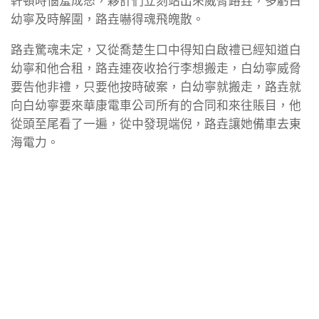
軒頓時惱羞成怒，夥計們立刻站出來威脅路垚，多虧白
幼寧及時解圍，路垚嚇得魂飛魄散。
路垚驚魂未定，又從喬楚生口中得知白啟禮已經知道白
幼寧和他合租，路垚連夜收拾行李想搬走，白幼寧威脅
要告他非禮，只要他按時破案，白幼寧就搬走，路垚就
向白幼寧要來華康電車公司所有的合同和來往賬目，他
從頭至尾看了一遍，從中發現端倪，路垚讓她備車去東
海電力。