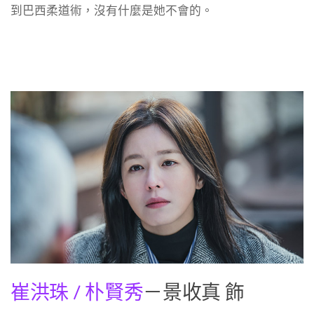
到巴西柔道術，沒有什麼是她不會的。
崔洪珠 / 朴賢秀
－景收真 飾