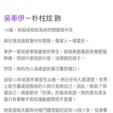
吳奉伊
－朴柱炫 飾
18歲，與祖母相依為命的問題高中生
與巴凜見面就會吵吵鬧鬧，像家人一樣要好。
奉伊一看就是學習最差的學生，是個表面看起來像堅強
幹練，想說什麼就說什麼，沒禮貌的孩子。
然而，她的內心深處卻有著沉重的傷口。
自從10年前某件事發生以後，她比任何人都清楚，世界
上能守護或拯救她的人就只有她自己，因此，她為了保
護自己，總是堅持「防禦」的基本態度。她的書包里永
遠只有拳擊手套和運動腰帶而不是書！
她是個每天都奔向格鬥體育館的武術10段少女，從拳擊