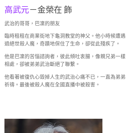
高武元
－金榮在 飾
武治的哥哥，巴凜的朋友
臨時租租在商業街地下龜洞教堂的神父。他小時候遭遇
過絕世殺人魔，奇蹟地保住了生命，卻從此殘疾了。
他是巴凜的苦惱諮詢者，彼此傾吐衷腸，像親兄弟一樣
相處，卻被弟弟武治斷絕了聯繫。
他看著被復仇心毀掉人生的武治心痛不已，一直為弟弟
祈禱。最後被殺人魔在全國直播中被殺害。