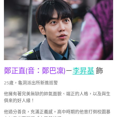
鄭正直(音：鄭巴凜)
－
李昇基
飾
25歲，龜洞派出所新進巡警
他擁有著完美無缺的帥氣面貌、端正的人格，以及與生
俱來的好人緣！
他過分善良，充滿正義感。高中時期的他曾打倒校園暴