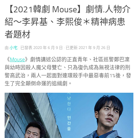
【2021韓劇 Mouse】劇情.人物介
紹～李昇基、李熙俊＊精神病患
者題材
由
小宅
· 已發表
2020 年 6 月 9 日
· 已更新
2021 年 9 月 26 日
《
Mouse
》劇情講述公認的正直青年、社區巡警鄭巴凜
與幼時因殺人魔父母雙亡、只為復仇成為無視法律的刑
警高武治，兩人一起面對連環殺手中最惡毒前1%後，發
生了完全顛倒命運的追緝劇。