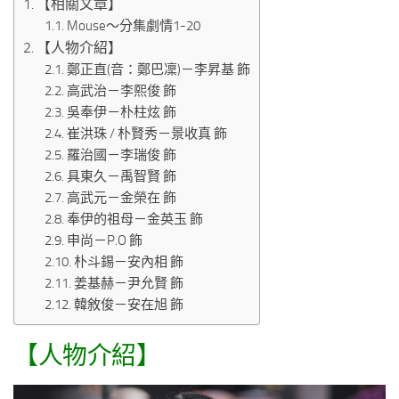
【相關文章】
Mouse～分集劇情1-20
【人物介紹】
鄭正直(音：鄭巴凜)－李昇基 飾
高武治－李熙俊 飾
吳奉伊－朴柱炫 飾
崔洪珠 / 朴賢秀－景收真 飾
羅治國－李瑞俊 飾
具東久－禹智賢 飾
高武元－金榮在 飾
奉伊的祖母－金英玉 飾
申尚－P.O 飾
朴斗錫－安內相 飾
姜基赫－尹允賢 飾
韓敘俊－安在旭 飾
【人物介紹】