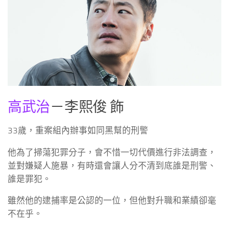
高武治
－李熙俊 飾
33歲，重案組內辦事如同黑幫的刑警
他為了掃蕩犯罪分子，會不惜一切代價進行非法調查，
並對嫌疑人施暴，有時還會讓人分不清到底誰是刑警、
誰是罪犯。
雖然他的逮捕率是公認的一位，但他對升職和業績卻毫
不在乎。