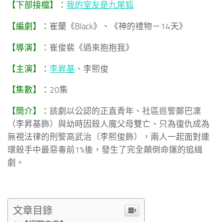
【下部接檔】：
我的室友是九尾狐
【編劇】：
崔蘭《Black》、《神的禮物－14天》
【導演】：
崔俊裴《過來抱抱我》
【主演】：
李昇基
、李熙俊
【集數】：
20集
【簡介】：
該劇以公認的正直青年、社區巡警鄭巴凜
（李昇基飾）與幼時因殺人魔父母雙亡、只為復仇成為
無視法律的刑警高武治（李熙俊飾），兩人一起面對連
環殺手中最惡毒前1%後，發生了完全顛倒命運的追緝
劇。
文章目錄