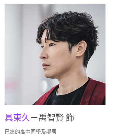
具東久
－禹智賢 飾
巴凜的高中同學及鄰居