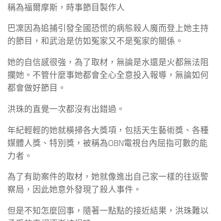
稱為福爾摩斯，時事節目製作人
巴凜因為追捕引發全國恐慌的病態殺人魔而登上她主持
的節目，和武治是仿如冤家又不是冤家的關係。
她的自信感很強，為了取材，無論是水還是火都無法阻
攔她。不管什麼事她都會全心全意投入報導，無論如何
都會做好節目。
洪珠的直覺一次都沒有出錯過。
年紀輕輕的她就橫掃各大獎項，包括天生藝術獎、各種
媒體人獎、特別獎，被稱為OBN電視台內屈指可數的能
力者。
為了有助案件的取材，她就像進出自己家一樣的往返警
察局，因此她意外發現了殺人事件。
但是不知怎麼回事，隨著一點點的接近結果，洪珠難以