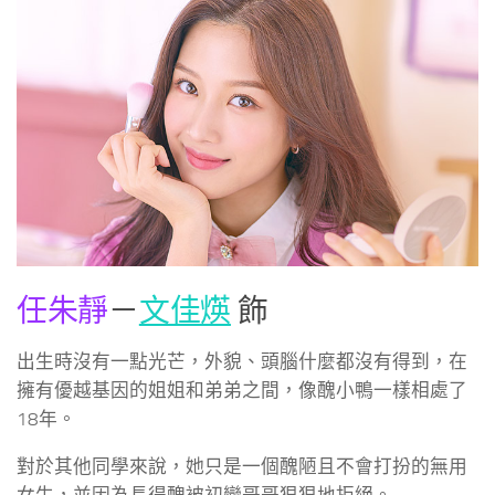
任朱靜
－
文佳煐
飾
出生時沒有一點光芒，外貌、頭腦什麼都沒有得到，在
擁有優越基因的姐姐和弟弟之間，像醜小鴨一樣相處了
18年。
對於其他同學來說，她只是一個醜陋且不會打扮的無用