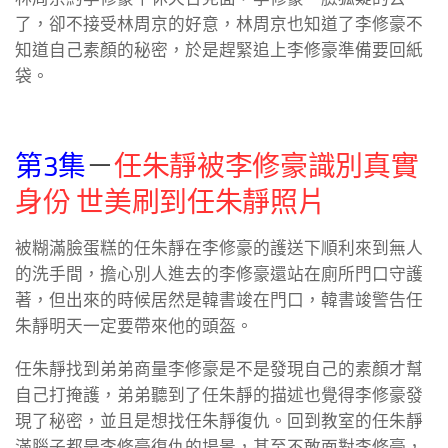
了，卻不接受林周京的好意，林周京也知道了李修豪不
知道自己素顏的秘密，於是趕緊追上李修豪準備要回紙
袋。
第3集
－
任朱靜被李修豪識別真實
身份 世美刷到任朱靜照片
被糊滿臉蛋糕的任朱靜在李修豪的護送下順利來到無人
的洗手間，擔心別人進去的李修豪還站在廁所門口守護
著，但出來的時候居然是韓書竣在門口，韓書竣警告任
朱靜明天一定要帶來他的頭盔。
任朱靜找到弟弟商量李修豪是不是發現自己的素顏才幫
自己打掩護，弟弟聽到了任朱靜的描述也覺得李修豪發
現了秘密，並且是想找任朱靜復仇。回到教室的任朱靜
滿腦子都是李修豪復仇的場景，甚至不敢面對李修豪，