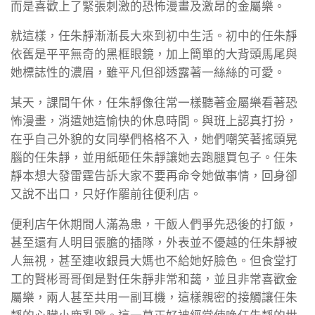
而是喜歡上了緊張刺激的恐怖漫畫及激昂的金屬樂。
就這樣，任朱靜漸漸長大來到初中生活。初中的任朱靜
依舊是平平無奇的黑框眼鏡，加上簡單的大背頭馬尾與
她標誌性的濃眉，雖平凡但卻透露著一絲絲的可愛。
某天，課間午休，任朱靜像往常一樣聽著金屬樂看著恐
怖漫畫，消遣她這愉快的休息時間。與班上認真打扮，
在乎自己外貌的女同學們格格不入，她們嘲笑著搖頭晃
腦的任朱靜，並用紙砸任朱靜讓她去跑腿買包子。任朱
靜本想大發雷霆告訴大家不要再命令她做事情，回身卻
又說不出口，只好作罷前往便利店。
便利店午休期間人滿為患，干飯人們爭先恐後的打飯，
甚至還有人明目張膽的插隊，外表並不優越的任朱靜被
人無視，甚至連收銀員大媽也不給她好臉色。但食堂打
工的賢彬哥哥倒是對任朱靜非常和藹，並且非常喜歡金
屬樂，兩人甚至共用一副耳機，這樣親密的接觸讓任朱