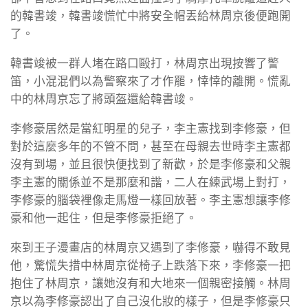
的韓書竣，韓書竣慌忙中將安全帽丟給林周京後便跑開
了。
韓書竣被一群人堵在路口毆打，林周京出現按響了警
笛，小混混們以為警察來了才作罷，悻悻的離開。慌亂
中的林周京忘了將頭盔還給韓書竣。
李修豪居然是當紅明星的兒子，李主憲找到李修豪，但
對於這麼多年的不管不問，甚至在母親去世時李主憲都
沒有到場，並且很快便找到了新歡，於是李修豪和父親
李主憲的關係並不是那麼和諧，二人在練武場上對打，
李修豪的腦袋裡像走馬燈一樣回放著。李主憲想讓李修
豪和他一起住，但是李修豪拒絕了。
來到王子漫畫店的林周京又遇到了李修豪，嚇得不敢見
他，驚慌失措中林周京從椅子上跌落下來，李修豪一把
抱住了林周京，讓她沒有和大地來一個親密接觸。林周
京以為李修豪認出了自己沒化妝的樣子，但是李修豪只