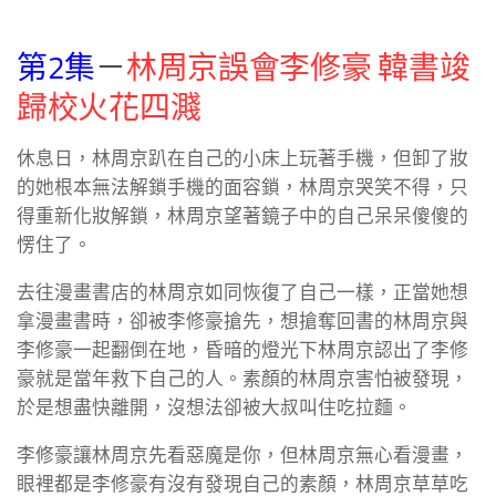
第2集
－
林周京誤會李修豪 韓書竣
歸校火花四濺
休息日，林周京趴在自己的小床上玩著手機，但卸了妝
的她根本無法解鎖手機的面容鎖，林周京哭笑不得，只
得重新化妝解鎖，林周京望著鏡子中的自己呆呆傻傻的
愣住了。
去往漫畫書店的林周京如同恢復了自己一樣，正當她想
拿漫畫書時，卻被李修豪搶先，想搶奪回書的林周京與
李修豪一起翻倒在地，昏暗的燈光下林周京認出了李修
豪就是當年救下自己的人。素顏的林周京害怕被發現，
於是想盡快離開，沒想法卻被大叔叫住吃拉麵。
李修豪讓林周京先看惡魔是你，但林周京無心看漫畫，
眼裡都是李修豪有沒有發現自己的素顏，林周京草草吃