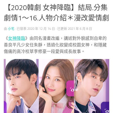
【2020韓劇 女神降臨】結局.分集
劇情1～16.人物介紹＊漫改愛情劇
由
小宅
· 已發表
2020 年 12 月 14 日
· 已更新
2021 年 6 月 8 日
《
女神降臨
》由同名漫畫改編，講述對外貌感到自卑的
善良平凡少女任朱靜，透過化妝變成校園女神，和隱藏
傷痛的高冷校草李修豪一段愛與成長故事。