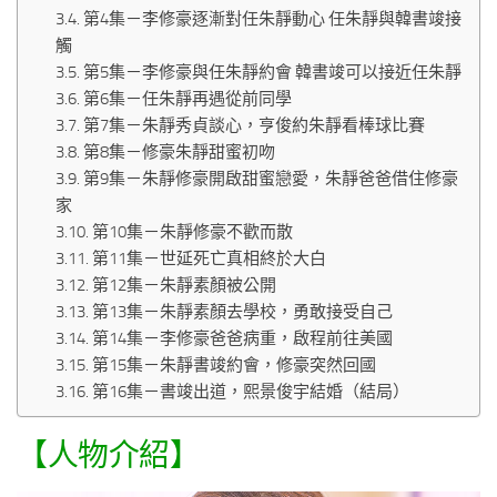
第4集－李修豪逐漸對任朱靜動心 任朱靜與韓書竣接
觸
第5集－李修豪與任朱靜約會 韓書竣可以接近任朱靜
第6集－任朱靜再遇從前同學
第7集－朱靜秀貞談心，亨俊約朱靜看棒球比賽
第8集－修豪朱靜甜蜜初吻
第9集－朱靜修豪開啟甜蜜戀愛，朱靜爸爸借住修豪
家
第10集－朱靜修豪不歡而散
第11集－世延死亡真相終於大白
第12集－朱靜素顏被公開
第13集－朱靜素顏去學校，勇敢接受自己
第14集－李修豪爸爸病重，啟程前往美國
第15集－朱靜書竣約會，修豪突然回國
第16集－書竣出道，熙景俊宇結婚（結局）
【人物介紹】