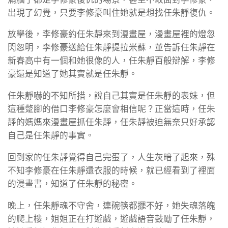
出現了幻覺，只要李修豪叫住她就是想找任朱靜復仇。
放學後，李修豪約任朱靜來到漫畫屋，漫畫屋裡的燈忽
閃忽明，李修豪送給任朱靜提拉米蘇，並告訴任朱靜在
新春高中有一個和她很像的人，任朱靜百般辯解，李修
豪還是知道了她其實就是任朱靜。
任朱靜嚇的不知所措，說自己其實是任朱靜的表妹，但
這種蹩腳的借口李修豪怎麼會相信呢？正當這時，任朱
靜的媽媽來漫畫屋抓任朱靜，任朱靜被迫無奈只好承認
自己是任朱靜的事實。
回到家的任朱靜覺得自己完蛋了，人生灰暗了起來，殊
不知李修豪在任朱靜還衣服的時候，就已經看到了裡面
的漫畫書，知道了任朱靜的秘密。
晚上，任朱靜魂不守舍，連碗筷都擺不好，她失魂落魄
的爬上樓，姐姐正在打遊戲，遊戲語音鼓勵了任朱靜，