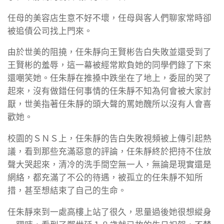
任母的美容店生意不好不壞，任母與客人們聊家常時卻
被追債公司找上門來。
由於世美的阻撓，任朱靜向王賢彬告白失敗並還受到了
王賢彬的羞辱，這一幕被經常欺負她的同學們錄了下來
還嘲笑她。任朱靜在推搡中跌坐在了地上，委屈的哭了
起來，沒有做錯任何事情的任朱靜不知為何會被大家討
厭，世美指著任朱靜的頭大聲的罵她醜所以沒有人會喜
歡她。
校園的ＳＮＳ上，任朱靜的告白失敗視頻被上傳引起熱
議，看到那些充滿惡意的評論，任朱靜終於把持不住放
聲大哭起來，清冷的洗手間空無一人，無論是現實還是
網絡，都充滿了不公的待遇，被孤立的任朱靜不知所
措，甚至想結束了自己的生命。
任朱靜來到一處高樓上站了很久，思量過後她很想縱身