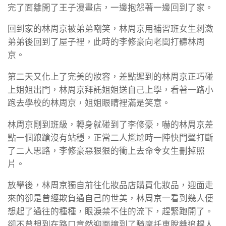
完了面離開了王子漫畫店，一邊抱怨著一邊回到了家。
回到家的林周京被弟弟嘲笑，林周京用補習班女生刺激
弟弟後回到了屋子裡，此時的李修豪向老闆打聽林周
京。
第二天又化上了完美的妝容，差點遲到的林周京正巧碰
上姐姐出門，林周京拜託姐姐送自己上學，看著一路小
跑去學校的林周京，姐姐眼睛裡滿是笑意。
林周京剛到班級，轉身就碰到了李修豪，嚇的林周京差
點一個踉蹌沒有站穩，正當二人尷尬時一陣快門聲打斷
了二人思路，李修豪惡狠狠的衝上去命令女生刪掉照
片。
放學後，林周京獨自前往化妝品店購買化妝品，迎面走
來的卻是曾經欺負過自己的世美，林周京一看到幾人便
想起了過往的種種，眼淚禁不住的流下，趕緊跑開了。
卻不曾想到在路口竟然迎面撞到了騎摩托車脫離追趕人