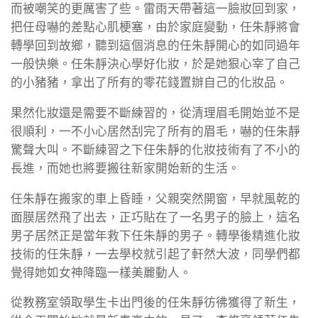
而被嘲笑的更厲害了些。雷雨天帶著這一臉妝回到家，
把任母嚇的差點心肌梗塞，由於家庭變動，任朱靜將會
轉學回到故鄉，聽到這個消息的任朱靜開心的如同過年
一般快樂。任朱靜決心學好化妝，於是她狠心宰了自己
的小豬豬，拿出了所有的零花錢置辦自己的化妝品。
果然化妝還是需要不斷練習的，從清理眉毛開始並不是
很順利，一不小心居然刮完了所有的眉毛，嚇的任朱靜
驚聲大叫。不斷練習之下任朱靜的化妝技術有了不小的
長進，而她也將要搬往新家開始新的生活。
任朱靜在搬家的車上昏睡，父親突然開窗，早就風乾的
面膜居然飛了出去，正巧貼在了一名男子的臉上，這名
男子居然正是當年救下任朱靜的男子。轉學後精進化妝
技術的任朱靜，一去學校就引起了軒然大波，同學們都
覺得她如女神降臨一樣美麗動人。
從教務室領取學生卡出門後的任朱靜彷彿獲得了新生，