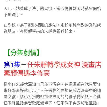
因此，她養成了洗手的習慣，當心情很鬱悶時就會開始
不斷洗手。
在學校，為了擺脫複雜的想法，她和單純開朗的秀雅成
為朋友，亦與轉學來的朱靜也親近起來。
【分集劇情】
第1集
－
任朱靜轉學成女神 漫畫店
素顏偶遇李修豪
從小任朱靜就深知自己並不漂亮，連媽媽都在說只要任
朱靜學習好就可以了。任朱靜的夢想是成為漫畫中的精
靈女孩，精心打扮的她卻也被同齡的孩子們笑話。至此
任朱靜童話夢想徹底破碎了，任朱靜不再去幻想童話，