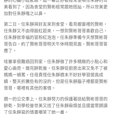
靜的心臟小鹿亂跳。這一幕正好被經常使喚任朱靜的世
美看到了，因為食堂的賢彬經常跟她搭訕，所以世美更
加對任朱靜嗤之以鼻。
第二日，任朱靜與好友來到食堂，看見櫥窗裡的賢彬，
任朱靜又不由得臉紅起來，一想到賢彬哥哥喜歡自己，
任朱靜就幸福的冒粉紅泡泡。任朱靜準備今天想賢彬哥
哥告白，約了賢彬哥哥明天午休時間見面，賢彬哥哥答
應了。
哇塞拿很難過回到家，任朱靜做了許多精緻的小點心和
愛心曲奇。做完餅乾後，任朱靜從廚房出來又免不了被
媽媽一頓罵，任母責怪任朱靜週末不好好學習提高成
績，整天折騰些有的沒的。但是任朱靜腦子裡都是賢彬
哥哥，哪裡有其他的事情。
週一的公交車上，任朱靜努力的保護著送給賢彬哥哥的
餅乾，到學校後世美又找了任朱靜麻煩並且還當眾朗讀
了任朱靜寫的情書嘲笑了她一番。