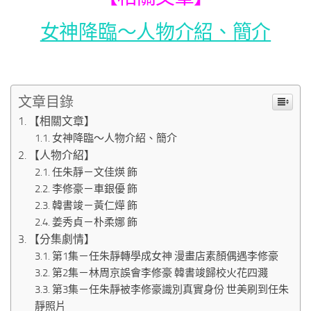
女神降臨～人物介紹、簡介
文章目錄
【相關文章】
女神降臨～人物介紹、簡介
【人物介紹】
任朱靜－文佳煐 飾
李修豪－車銀優 飾
韓書竣－黃仁燁 飾
姜秀貞－朴柔娜 飾
【分集劇情】
第1集－任朱靜轉學成女神 漫畫店素顏偶遇李修豪
第2集－林周京誤會李修豪 韓書竣歸校火花四濺
第3集－任朱靜被李修豪識別真實身份 世美刷到任朱
靜照片