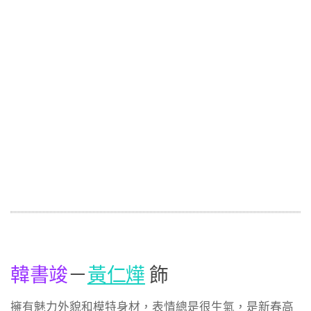
韓書竣
－
黃仁燁
飾
擁有魅力外貌和模特身材，表情總是很生氣，是新春高