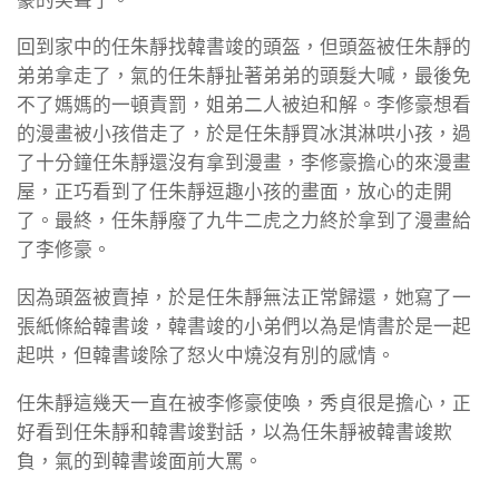
回到家中的任朱靜找韓書竣的頭盔，但頭盔被任朱靜的
弟弟拿走了，氣的任朱靜扯著弟弟的頭髮大喊，最後免
不了媽媽的一頓責罰，姐弟二人被迫和解。李修豪想看
的漫畫被小孩借走了，於是任朱靜買冰淇淋哄小孩，過
了十分鐘任朱靜還沒有拿到漫畫，李修豪擔心的來漫畫
屋，正巧看到了任朱靜逗趣小孩的畫面，放心的走開
了。最終，任朱靜廢了九牛二虎之力終於拿到了漫畫給
了李修豪。
因為頭盔被賣掉，於是任朱靜無法正常歸還，她寫了一
張紙條給韓書竣，韓書竣的小弟們以為是情書於是一起
起哄，但韓書竣除了怒火中燒沒有別的感情。
任朱靜這幾天一直在被李修豪使喚，秀貞很是擔心，正
好看到任朱靜和韓書竣對話，以為任朱靜被韓書竣欺
負，氣的到韓書竣面前大罵。