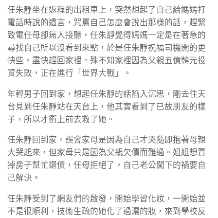
任朱靜坐在返程的出租車上，突然想起了自己給媽媽打
電話時說的遺言，咒罵自己怎麼會說出那樣的話，趕緊
致電任母卻無人接聽，任朱靜覺得媽媽一定是在著急的
尋找自己所以沒看到來點，於是任朱靜祝福司機開的更
快些，盡快趕回家裡。殊不知家裡因為父親五億韓元投
資失敗，正在進行「世界大戰」。
年輕男子回到家，想起任朱靜的話陷入沉思，剛去往天
台見到任朱靜站在天台上，他其實看到了已故朋友的樣
子，所以才衝上前去救了她。
任朱靜回到家，誤會家母是因為自己才哭隨即抱著母親
大哭起來，但家母只是因為父親欠債而難過。姐姐想賣
掉房子幫忙還債，任母拒絕了，自己老公闖下的禍要自
己解決。
任朱靜受到了網友們的啟發，開始學習化妝，一開始並
不是很順利，技術生疏的她化了過濃的妝，來到學校反