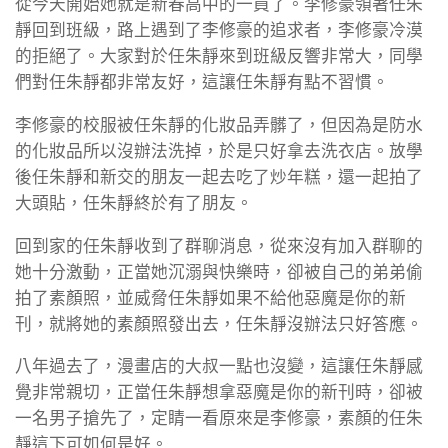
從今天開始她就是新春高中的一員了。李修豪領著任朱
靜回到班級，路上遇到了李修豪的追求者，李修豪冷漠
的拒絕了。大家對於任朱靜來到班級反響非常大，同學
們對任朱靜都非常友好，這讓任朱靜有點不習慣。
李修豪的校服被任朱靜的化妝品弄髒了，但因為是防水
的化妝品所以沒辦法洗掉，於是只好拿去洗衣店。放學
後任朱靜和新交的朋友一起去吃了炒年糕，還一起拍了
大頭貼，任朱靜終於有了朋友。
回到家的任朱靜收到了群聊消息，從來沒有加入群聊的
她十分激動，正當她沉溺與快樂時，卻被自己的弟弟偷
拍了素顏照，並威脅任朱靜如果不給他惡魔是你的新
刊，就將她的素顏照發出去，任朱靜沒辦法只好答應。
八年過去了，漫畫店的大叔一點也沒變，這讓任朱靜感
覺非常親切，正當任朱靜想拿惡魔是你的新刊時，卻被
一名男子搶先了，定睛一看原來是李修豪，素顏的任朱
靜這下可如何是好。