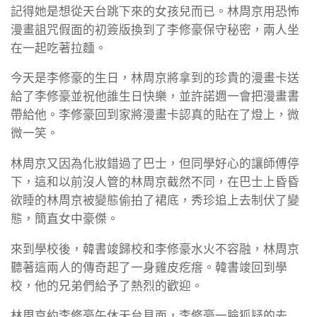
記得她是想從天台跳下來的女孩兒而已。林周京用恐怖
漫畫詛咒假面的初簽版換到了李修豪保守秘密，兩人坐
在一起吃著拉麵。
今天是李修豪的生日，林周京將拿到的珍貴的漫畫卡送
給了李修豪並祝他誰生日快樂，並許諾週一會把漫畫書
帶給他。李修豪回到家將漫畫卡認真的貼在了燈上，微
微一笑。
林周京又因為化妝錯過了巴士，但同學好心的讓師傅停
下，這和以前沒人管的林周京截然不同，在巴士上昏昏
欲睡的林周京被變態偷拍了裙底，秀珍追上去制伏了變
態，簡直女中豪傑。
來到學校後，韓書竣歸校和李修豪水火不容融，林周京
聽著這兩人的傳奇起了一身雞皮疙瘩。韓書竣回到學
校，他的兄弟們給予了熱烈的歡迎。
林周京約李修豪午休天台見面，李修豪一臉狐疑的去