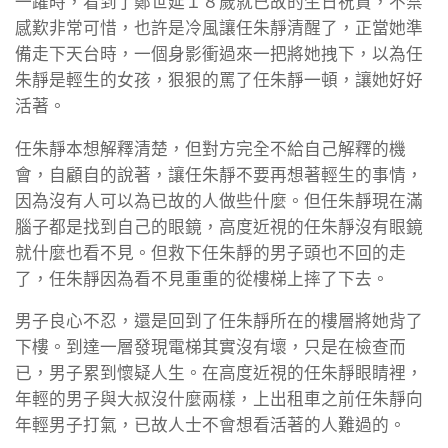
一躍時，看到了鄭世延１８歲就已故的生日祝賀，不禁
感歎非常可惜，也許是冷風讓任朱靜清醒了，正當她準
備走下天台時，一個身影衝過來一把將她拽下，以為任
朱靜是輕生的女孩，狠狠的罵了任朱靜一頓，讓她好好
活著。
任朱靜本想解釋清楚，但對方完全不給自己解釋的機
會，自顧自的說著，讓任朱靜不要再想著輕生的事情，
因為沒有人可以為已故的人做些什麼。但任朱靜現在滿
腦子都是找到自己的眼鏡，高度近視的任朱靜沒有眼鏡
就什麼也看不見。但救下任朱靜的男子頭也不回的走
了，任朱靜因為看不見重重的從樓梯上摔了下去。
男子良心不忍，還是回到了任朱靜所在的樓層將她背了
下樓。到達一層發現電梯其實沒有壞，只是在檢查而
已，男子累到懷疑人生。在高度近視的任朱靜眼睛裡，
年輕的男子與大叔沒什麼兩樣，上出租車之前任朱靜向
年輕男子打氣，已故人士不會想看活著的人難過的。