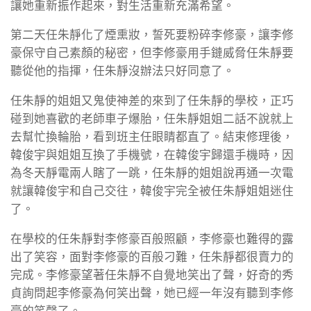
讓她重新振作起來，對生活重新充滿希望。
第二天任朱靜化了煙熏妝，誓死要粉碎李修豪，讓李修
豪保守自己素顏的秘密，但李修豪用手鏈威脅任朱靜要
聽從他的指揮，任朱靜沒辦法只好同意了。
任朱靜的姐姐又鬼使神差的來到了任朱靜的學校，正巧
碰到她喜歡的老師車子爆胎，任朱靜姐姐二話不說就上
去幫忙換輪胎，看到班主任眼睛都直了。結束修理後，
韓俊宇與姐姐互換了手機號，在韓俊宇歸還手機時，因
為冬天靜電兩人瞎了一跳，任朱靜的姐姐說再通一次電
就讓韓俊宇和自己交往，韓俊宇完全被任朱靜姐姐迷住
了。
在學校的任朱靜對李修豪百般照顧，李修豪也難得的露
出了笑容，面對李修豪的百般刁難，任朱靜都很賣力的
完成。李修豪望著任朱靜不自覺地笑出了聲，好奇的秀
貞詢問起李修豪為何笑出聲，她已經一年沒有聽到李修
豪的笑聲了。