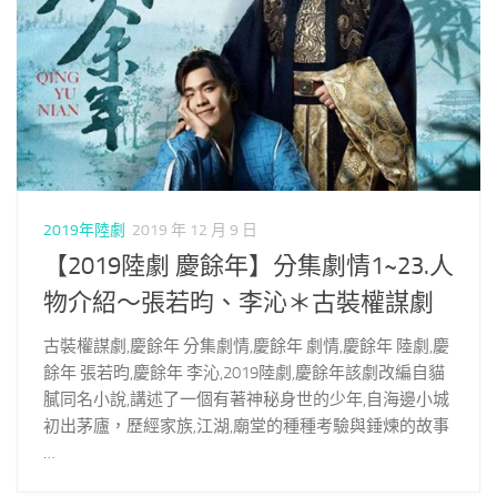
2019年陸劇
2019 年 12 月 9 日
【2019陸劇 慶餘年】分集劇情1~23.人
物介紹～張若昀、李沁＊古裝權謀劇
古裝權謀劇,慶餘年 分集劇情,慶餘年 劇情,慶餘年 陸劇,慶
餘年 張若昀,慶餘年 李沁,2019陸劇,慶餘年該劇改編自貓
膩同名小說,講述了一個有著神秘身世的少年,自海邊小城
初出茅廬，歷經家族,江湖,廟堂的種種考驗與錘煉的故事
…