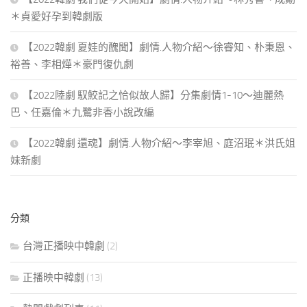
＊貞愛好孕到韓劇版
【2022韓劇 夏娃的醜聞】劇情.人物介紹～徐睿知、朴秉恩、
裕善、李相燁＊豪門復仇劇
【2022陸劇 馭鮫記之恰似故人歸】分集劇情1-10～迪麗熱
巴、任嘉倫＊九鷺非香小說改編
【2022韓劇 還魂】劇情.人物介紹～李宰旭、庭沼珉＊洪氏姐
妹新劇
分類
台灣正播映中韓劇
(2)
正播映中韓劇
(13)