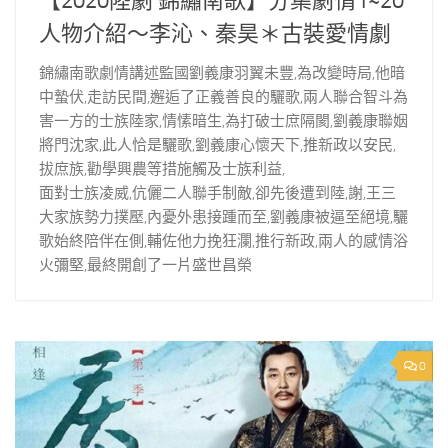
【2020陸劇 錦繡南歌】分集劇情1~20
人物介紹～李沁、秦昊＊古裝愛情劇
錦繡南歌劇情講述監國劉義康羽翼未豐,為改變時局,他暗
中蟄伏,走訪民間,邂逅了正義善良的驪歌,兩人聯合智斗為
害一方的士族陸家,情愫暗生,為打破士庶隔閡,劉義康聯姻
將門沈家,此人恰是驪歌,劉義康心懷天下,推新政以安民,
拔庶族,勸學興農等措施觸及士族利益,
面對士族凌威,伉儷二人聯手制敵,卻先後遭到陸,謝,王三
大家族勢力撲壓,內憂外患接踵而至,劉義康被逼至絕境,驪
歌始終陪伴在側,輔佐他力挽狂瀾,推行新政,兩人的感情浴
火彌堅,最終開創了一片盛世昌榮
0