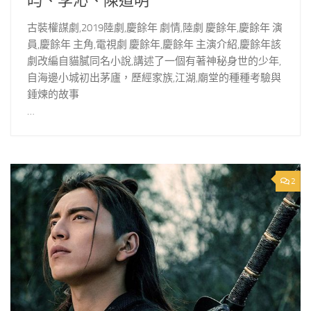
昀、李沁、陳道明
古裝權謀劇,2019陸劇,慶餘年 劇情,陸劇 慶餘年,慶餘年 演
員,慶餘年 主角,電視劇 慶餘年,慶餘年 主演介紹,慶餘年該
劇改編自貓膩同名小說,講述了一個有著神秘身世的少年,
自海邊小城初出茅廬，歷經家族,江湖,廟堂的種種考驗與
錘煉的故事
…
2