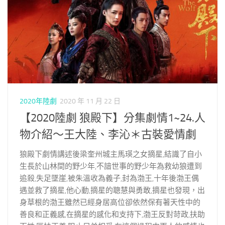
2020年陸劇
2020 年 11 月 22 日
【2020陸劇 狼殿下】分集劇情1~24.人
物介紹～王大陸、李沁＊古裝愛情劇
狼殿下劇情講述後梁奎州城主馬瑛之女摘星,結識了自小
生長於山林間的野少年,不諳世事的野少年為救幼狼遭到
追殺,失足墜崖,被朱溫收為義子,封為渤王,十年後渤王偶
遇並救了摘星,他心動,摘星的聰慧與勇敢,摘星也發現，出
身草根的渤王雖然已經身居高位卻依然保有著天性中的
善良和正義感,在摘星的感化和支持下,渤王反對苛政,扶助