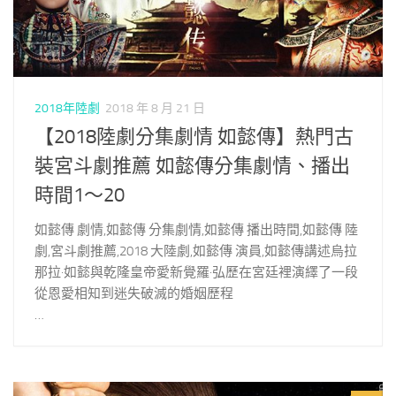
2018年陸劇
2018 年 8 月 21 日
【2018陸劇分集劇情 如懿傳】熱門古
裝宮斗劇推薦 如懿傳分集劇情、播出
時間1～20
如懿傳 劇情,如懿傳 分集劇情,如懿傳 播出時間,如懿傳 陸
劇,宮斗劇推薦,2018 大陸劇,如懿傳 演員,如懿傳講述烏拉
那拉·如懿與乾隆皇帝愛新覺羅·弘歷在宮廷裡演繹了一段
從恩愛相知到迷失破滅的婚姻歷程
…