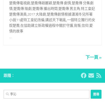
楚喬傳電視劇,楚喬傳趙麗穎,楚喬傳 劇情,楚喬傳 分集劇
情,楚喬傳 陸劇,楚喬傳 播出時間,楚喬傳 男主角,特工皇妃
楚喬傳演員,2017 大陸劇,楚喬傳劇情根據瀟湘冬兒所著
小說11處特工皇妃改編,講述天下戰亂,一個特立獨行的女
奴楚喬,在協助建立新政權過程中關於守護,背叛,信仰,愛
情的故事
…
下一頁 »
跟隨：
搜
尋
關