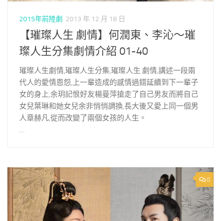
2015年前陸劇
2013 年 12 月 18 日
【璀璨人生 劇情】何潤東、李沁～璀
璨人生分集劇情介紹 01-40
璀璨人生劇情,璀璨人生分集,璀璨人生 劇情,講述一段兩
代人的愛情恩怨,上一輩造成的感情過錯延續到下一輩子
女的身上,余玥記恨好友楊曼萍搶走了自己男友而將自己
女兒葉琳和她女兒余非悄悄調換,長大後又愛上同一個男
人章赫凡,從而改變了兩個女孩的人生。
…
0