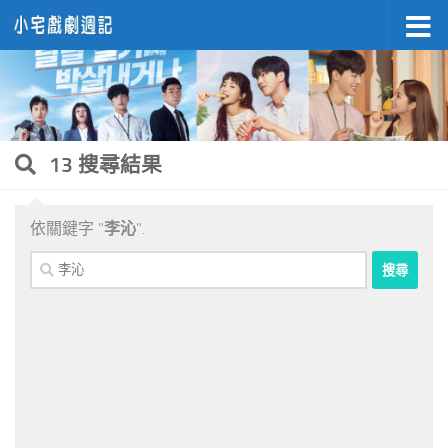
Skip to content
13 搜尋結果
依關鍵字 "
李沁
".
搜
尋
關
鍵
字: