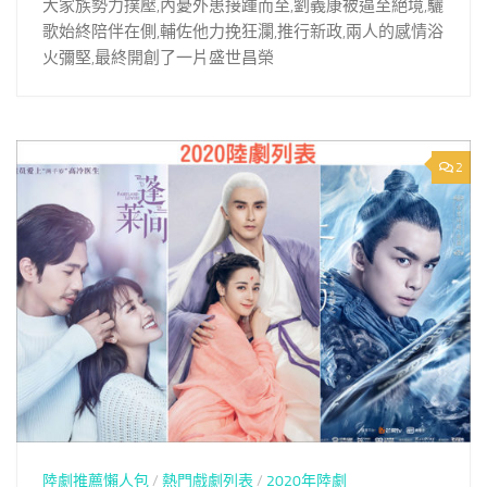
大家族勢力撲壓,內憂外患接踵而至,劉義康被逼至絕境,驪
歌始終陪伴在側,輔佐他力挽狂瀾,推行新政,兩人的感情浴
火彌堅,最終開創了一片盛世昌榮
2
陸劇推薦懶人包
/
熱門戲劇列表
/
2020年陸劇