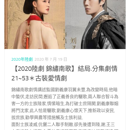
2020年陸劇
2020 年 7 月 19 日
【2020陸劇 錦繡南歌】結局.分集劇情
21~53＊古裝愛情劇
錦繡南歌劇情講述監國劉義康羽翼未豐,為改變時局,他暗
中蟄伏,走訪民間,邂逅了正義善良的驪歌,兩人聯合智斗為
害一方的士族陸家,情愫暗生,為打破士庶隔閡,劉義康聯姻
將門沈家,此人恰是驪歌,劉義康心懷天下,推新政以安民,
拔庶族,勸學興農等措施觸及士族利益,
面對士族凌威,伉儷二人聯手制敵,卻先後遭到陸,謝,王三