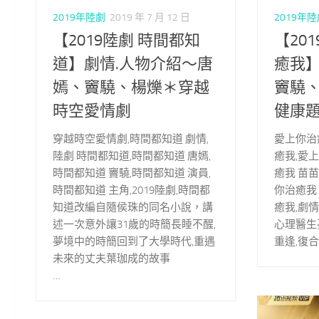
2019年陸劇
2019 年 7 月 12 日
2019年
【2019陸劇 時間都知
【20
道】劇情.人物介紹～唐
癒我】
嫣、竇驍、楊爍＊穿越
竇驍
時空愛情劇
健康
穿越時空愛情劇,時間都知道 劇情,
愛上你治
陸劇 時間都知道,時間都知道 唐嫣,
癒我,愛
時間都知道 竇驍,時間都知道 演員,
癒我 苗苗
時間都知道 主角,2019陸劇,時間都
你治癒我 
知道改編自隨侯珠的同名小說，講
癒我,劇
述一次意外讓31歲的時簡長睡不醒,
心理醫生
夢境中的時簡回到了大學時代,重遇
重逢,復
未來的丈夫葉珈成的故事
…