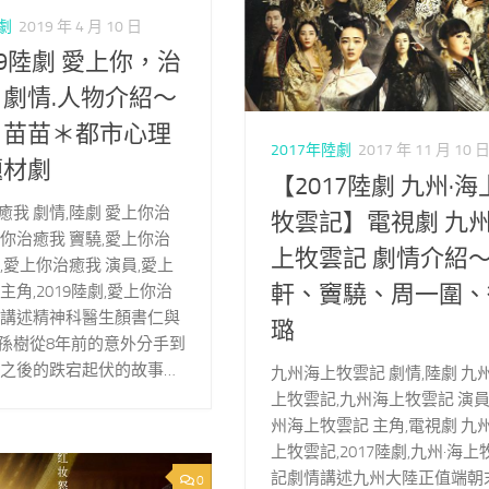
陸劇
2019 年 4 月 10 日
19陸劇 愛上你，治
劇情.人物介紹～
、苗苗＊都市心理
2017年陸劇
2017 年 11 月 10 
題材劇
【2017陸劇 九州·海
癒我 劇情,陸劇 愛上你治
牧雲記】電視劇 九州
上你治癒我 竇驍,愛上你治
上牧雲記 劇情介紹
,愛上你治癒我 演員,愛上
軒、竇驍、周一圍、
主角,2019陸劇,愛上你治
情講述精神科醫生顏書仁與
璐
孫樹從8年前的意外分手到
合之後的跌宕起伏的故事…
九州海上牧雲記 劇情,陸劇 九
上牧雲記,九州海上牧雲記 演員
州海上牧雲記 主角,電視劇 九
上牧雲記,2017陸劇,九州·海上
記劇情講述九州大陸正值端朝末
0