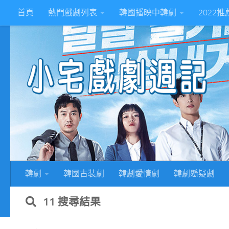
首頁
熱門戲劇列表
韓國播映中韓劇
2022
Skip to content
2
韓劇
韓國古裝劇
韓劇愛情劇
韓劇懸疑劇
11 搜尋結果