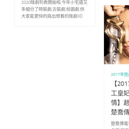
2020陸劇列表開始啦,今年小宅還又
多細分了時裝劇,古裝劇,校園劇,供
大家能更快的挑出想看的陸劇XD
2017年
【20
工皇妃
情】趙
楚喬傳
楚喬傳電