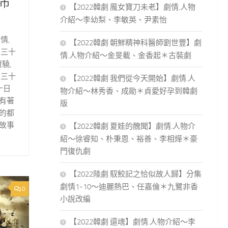
市
【2022韓劇 魔女寶刀未老】劇情.人物
介紹～李幼梨、李敏英、尹素怡
情,
【2022韓劇 朝鮮精神科醫師劉世豐】劇
月三十
情.人物介紹～金旻載、金香起＊古裝劇
驍,
月三十
【2022韓劇 我們從今天開始】劇情.人
十日
物介紹～林秀香、成勛＊貞愛好孕到韓劇
有著
版
的都
故事
【2022韓劇 夏娃的醜聞】劇情.人物介
紹～徐睿知、朴秉恩、裕善、李相燁＊豪
門復仇劇
【2022陸劇 馭鮫記之恰似故人歸】分集
劇情1-10～迪麗熱巴、任嘉倫＊九鷺非香
0
小說改編
【2022韓劇 還魂】劇情.人物介紹～李