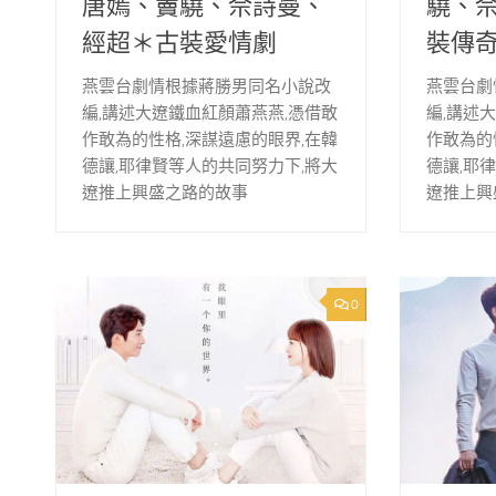
唐嫣、竇驍、佘詩曼、
驍、
經超＊古裝愛情劇
裝傳
燕雲台劇情根據蔣勝男同名小說改
燕雲台劇
編,講述大遼鐵血紅顏蕭燕燕,憑借敢
編,講述
作敢為的性格,深謀遠慮的眼界,在韓
作敢為的
德讓,耶律賢等人的共同努力下,將大
德讓,耶
遼推上興盛之路的故事
遼推上興
0