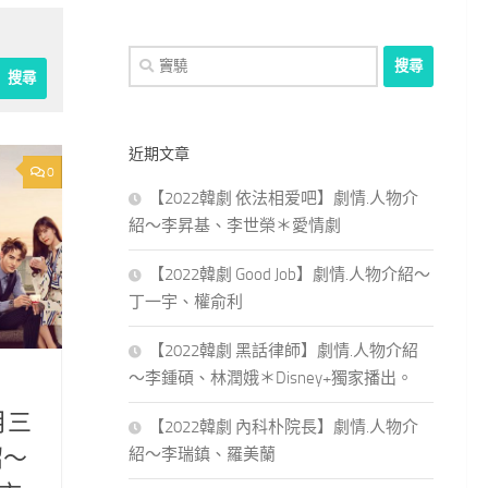
搜
尋
關
鍵
近期文章
字:
0
【2022韓劇 依法相爱吧】劇情.人物介
紹～李昇基、李世榮＊愛情劇
【2022韓劇 Good Job】劇情.人物介紹～
丁一宇、權俞利
【2022韓劇 黑話律師】劇情.人物介紹
～李鍾碩、林潤娥＊Disney+獨家播出。
月三
【2022韓劇 內科朴院長】劇情.人物介
紹～李瑞鎮、羅美蘭
紹～