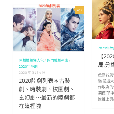
2
2021年
【20
陸劇推薦懶人包
/
熱門戲劇列表
/
局.分
2020年陸劇
2020 年 3 月 4 日
燕雲台劇
2020陸劇列表＊古裝
編,講述
作敢為的
劇、時裝劇、校園劇、
德讓,耶
玄幻劇～最新的陸劇都
遼推上興
在這裡啦