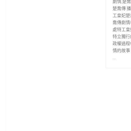
劇情,楚喬
楚喬傳 播
工皇妃楚喬
喬傳劇情
處特工皇
特立獨行
政權過程
情的故事
…