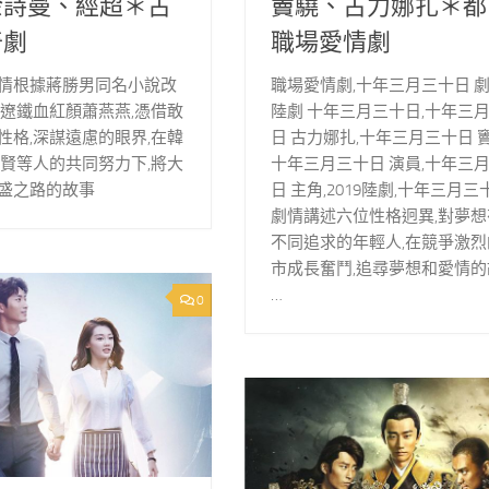
佘詩曼、經超＊古
竇驍、古力娜扎＊都
奇劇
職場愛情劇
情根據蔣勝男同名小說改
職場愛情劇,十年三月三十日 劇
大遼鐵血紅顏蕭燕燕,憑借敢
陸劇 十年三月三十日,十年三
性格,深謀遠慮的眼界,在韓
日 古力娜扎,十年三月三十日 竇
律賢等人的共同努力下,將大
十年三月三十日 演員,十年三
盛之路的故事
日 主角,2019陸劇,十年三月三
劇情講述六位性格迥異,對夢想
不同追求的年輕人,在競爭激烈
市成長奮鬥,追尋夢想和愛情的
…
0