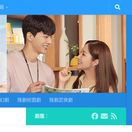
類
陸劇分集劇情
幻劇
陸劇校園劇
陸劇武俠劇
跟隨：