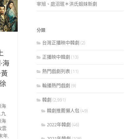
宰旭、庭沼珉＊洪氏姐妹新劇
分類
台灣正播映中韓劇
(2)
日
上
正播映中韓劇
(13)
·海
熱門戲劇列表
(11)
～黃
徐
輪播熱門戲劇
(9)
韓劇
(2,991)
州海
韓劇推薦懶人包
(49)
,九
州海
2022年韓劇
(46)
牧雲
年,
2021年韓劇
(108)