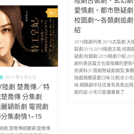
陸劇古裝劇、玄幻劇
愛情劇、都市懸疑劇
1
校園劇～各類劇追劇
紹
2019陸劇列表,2019古裝劇,大
裝劇2019,2019陸劇古裝,校園
疑劇,校園劇,2019陸劇介紹,20
劇列表這篇文也是陸續的更新中
前資料少,陸劇懸疑劇類型,集
陸劇
2017 年 6 月 6 日
拖戲偶爾還重口味,比較合小宅
味,網路劇中往往會有黑馬出現
17陸劇 楚喬傳／特
劇的話,小宅只能儘量看了…
楚喬傳 分集劇
麗穎新劇 電視劇
分集劇情1~15
視劇,楚喬傳趙麗穎,楚喬傳