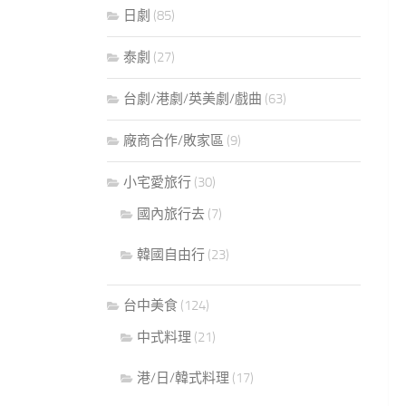
日劇
(85)
泰劇
(27)
台劇/港劇/英美劇/戲曲
(63)
廠商合作/敗家區
(9)
小宅愛旅行
(30)
國內旅行去
(7)
韓國自由行
(23)
台中美食
(124)
中式料理
(21)
港/日/韓式料理
(17)