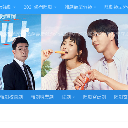
推薦韓劇
2021熱門陸劇
韓劇類型分類
陸劇類型分
022韓劇,2022陸劇,最新韓劇介紹,最新陸劇介紹,韓劇分集劇情,
韓劇校園劇
韓劇職業劇
陸劇
陸劇宮廷劇
陸劇玄