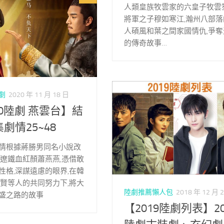
人類皇族牧雲家的六皇子牧雲笙
將軍之子穆如寒江,瀚州八部落
人碩風和葉之間家國情仇,爭奪
的傳奇故事…
陸劇
2020 年 11 月 18 日
20陸劇 燕雲台】結
集劇情25~48
情根據蔣勝男同名小說改
大遼鐵血紅顏蕭燕燕,憑借敢
性格,深謀遠慮的眼界,在韓
律賢等人的共同努力下,將大
陸劇推薦懶人包
2018 年 12 月 
盛之路的故事
【2019陸劇列表】20