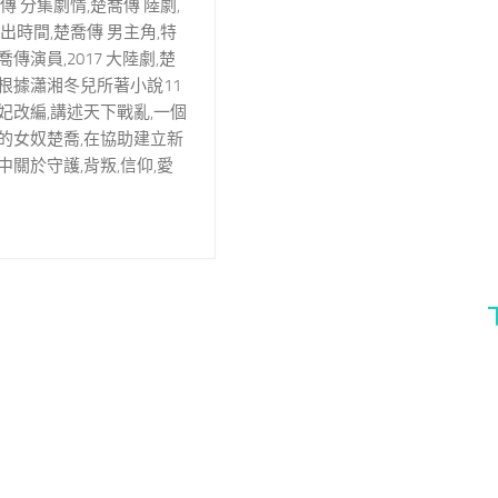
傳 分集劇情,楚喬傳 陸劇,
出時間,楚喬傳 男主角,特
傳演員,2017 大陸劇,楚
根據瀟湘冬兒所著小說11
妃改編,講述天下戰亂,一個
的女奴楚喬,在協助建立新
中關於守護,背叛,信仰,愛