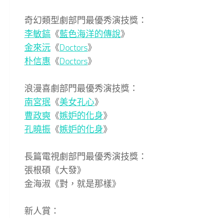
奇幻類型劇部門最優秀演技獎：
李敏鎬
《
藍色海洋的傳說
》
金來沅
《
Doctors
》
朴信惠
《
Doctors
》
浪漫喜劇部門最優秀演技獎：
南宮珉
《
美女孔心
》
曹政奭
《
嫉妒的化身
》
孔曉振
《
嫉妒的化身
》
長篇電視劇部門最優秀演技獎：
張根碩《大發》
金海淑《對，就是那樣》
新人賞：