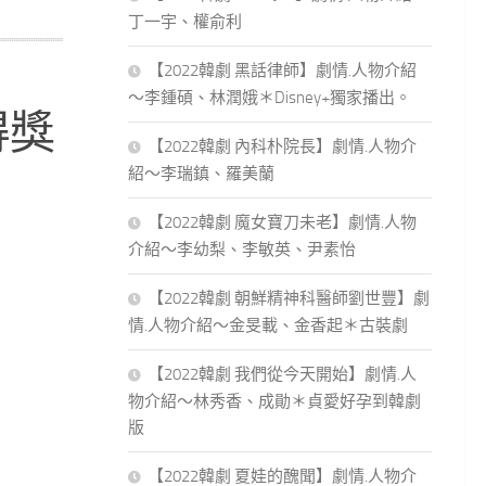
丁一宇、權俞利
【2022韓劇 黑話律師】劇情.人物介紹
～李鍾碩、林潤娥＊Disney+獨家播出。
得獎
【2022韓劇 內科朴院長】劇情.人物介
紹～李瑞鎮、羅美蘭
【2022韓劇 魔女寶刀未老】劇情.人物
介紹～李幼梨、李敏英、尹素怡
【2022韓劇 朝鮮精神科醫師劉世豐】劇
情.人物介紹～金旻載、金香起＊古裝劇
【2022韓劇 我們從今天開始】劇情.人
物介紹～林秀香、成勛＊貞愛好孕到韓劇
版
【2022韓劇 夏娃的醜聞】劇情.人物介