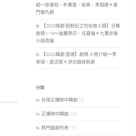
紹～徐睿知、朴秉恩、裕善、李相燁＊豪
門復仇劇
【2022陸劇 馭鮫記之恰似故人歸】分集
劇情1-10～迪麗熱巴、任嘉倫＊九鷺非香
小說改編
【2022韓劇 還魂】劇情.人物介紹～李
宰旭、庭沼珉＊洪氏姐妹新劇
分類
台灣正播映中韓劇
(2)
正播映中韓劇
(13)
熱門戲劇列表
(11)