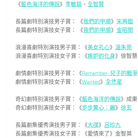
《
藍色海洋的傳說
》
李敏鎬
、
全智賢
長篇劇特別演技男子賞： 《
我們的甲順
》
宋再臨
長篇劇特別演技女子賞： 《
我們的甲順
》
金昭誾
浪漫喜劇特別演技男子賞：《
美女孔心
》
溫朱莞
浪漫喜劇特別演技女子賞：《
嫉妒的化身
》徐智慧
劇情劇特別演技男子賞：《
Remember-兒子的戰爭
劇情劇特別演技女子賞：《
Wanted
》
全烋星
奇幻劇特別演技男子賞：《
藍色海洋的傳說
》成東
奇幻劇特別演技女子賞：《
步步驚心：麗
》
徐玄
長篇劇集優秀演技男子賞：《
大撲
》
呂珍九
長篇劇集優秀演技女子賞：《愛情來了》金智英