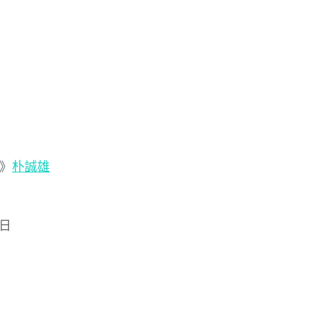
》
朴誠雄
日