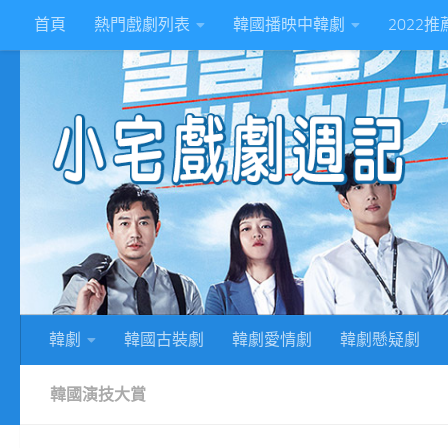
首頁
熱門戲劇列表
韓國播映中韓劇
2022
Skip to content
2
韓劇
韓國古裝劇
韓劇愛情劇
韓劇懸疑劇
韓國演技大賞