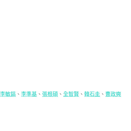
李敏鎬
、
李準基
、
張根碩
、
全智賢
、
韓石圭
、
曹政奭