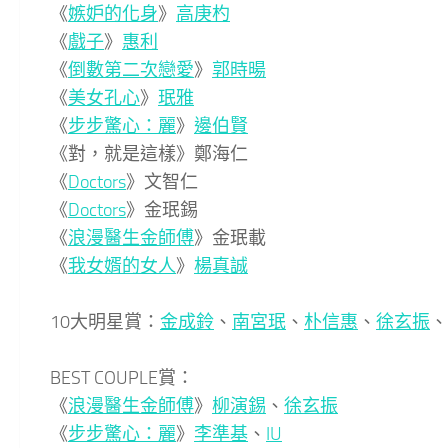
《
嫉妒的化身
》
高庚杓
《
戲子
》
惠利
《
倒數第二次戀愛
》
郭時暘
《
美女孔心
》
珉雅
《
步步驚心：麗
》
邊伯賢
《對，就是這樣》鄭海仁
《
Doctors
》文智仁
《
Doctors
》金珉錫
《
浪漫醫生金師傅
》金珉載
《
我女婿的女人
》
楊真誠
10大明星賞：
金成鈴
、
南宮珉
、
朴信惠
、
徐玄振
、
BEST COUPLE賞：
《
浪漫醫生金師傅
》
柳演錫
、
徐玄振
《
步步驚心：麗
》
李準基
、
IU