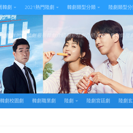
推薦韓劇
2021熱門陸劇
韓劇類型分類
陸劇類型分
022韓劇,2022陸劇,最新韓劇介紹,最新陸劇介紹,韓劇分集劇情,
韓劇校園劇
韓劇職業劇
陸劇
陸劇宮廷劇
陸劇玄