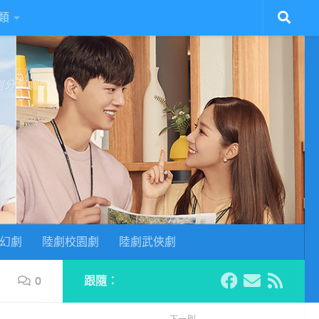
類
陸劇分集劇情
幻劇
陸劇校園劇
陸劇武俠劇
0
跟隨：