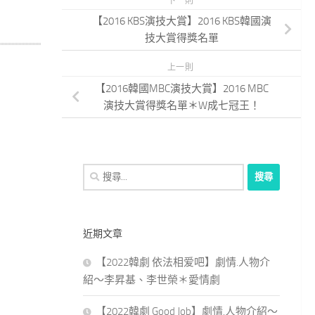
下一則
【2016 KBS演技大賞】2016 KBS韓國演
技大賞得獎名單
上一則
【2016韓國MBC演技大賞】2016 MBC
演技大賞得獎名單＊W成七冠王！
搜
尋
關
鍵
近期文章
字:
【2022韓劇 依法相爱吧】劇情.人物介
紹～李昇基、李世榮＊愛情劇
【2022韓劇 Good Job】劇情.人物介紹～