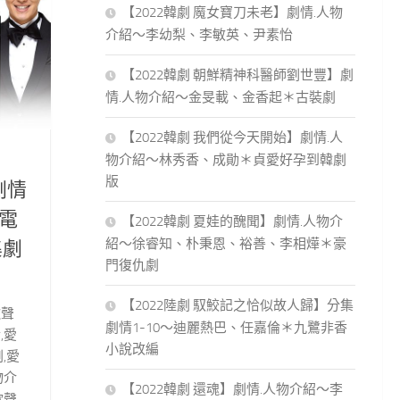
【2022韓劇 魔女寶刀未老】劇情.人物
介紹～李幼梨、李敏英、尹素怡
【2022韓劇 朝鮮精神科醫師劉世豐】劇
情.人物介紹～金旻載、金香起＊古裝劇
【2022韓劇 我們從今天開始】劇情.人
物介紹～林秀香、成勛＊貞愛好孕到韓劇
版
劇情
電
【2022韓劇 夏娃的醜聞】劇情.人物介
紹～徐睿知、朴秉恩、裕善、李相燁＊豪
集劇
門復仇劇
【2022陸劇 馭鮫記之恰似故人歸】分集
歌聲
劇情1-10～迪麗熱巴、任嘉倫＊九鷺非香
,愛
小說改編
,愛
物介
【2022韓劇 還魂】劇情.人物介紹～李
歌聲