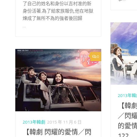
了自己的姓名和身份以吉村准的新
身份活著,為了給家族報仇,他在地獄
煉成了無所不為的強者後回歸
…
0
2013年
【韓劇
／閃
2013年韓劇
2015 年 11 月 6 日
的愛情
【韓劇 閃耀的愛情／閃
122