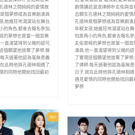
孔德林之間純純的愛情故
劇情講述混混律師朴玄佑與音
林是個夢想成為音樂劇演員
志願生孔德林之間純純的愛情故
孩,她瘋狂地渴望站在舞台,
孔德林是個夢想成為音樂劇演
小的角色,都會去報名參加,
年輕女孩,她瘋狂地渴望站在舞
經的夢想也是當一個音樂
怕是再小的角色,都會去報名參
他一直渴望得到父親的認可,
玄佑曾經的夢想也是當一個音
這個願望他放棄了夢想,做
演員,他一直渴望得到父親的認
,每天過著他認為毫無意義
了實現這個願望他放棄了夢想,
就在此時他與孔德林相遇了,
了律師,每天過著他認為毫無意
情的同時他開始找回最初
日子,就在此時他與孔德林相遇
遇見愛情的同時他開始找回最
夢想
…
0