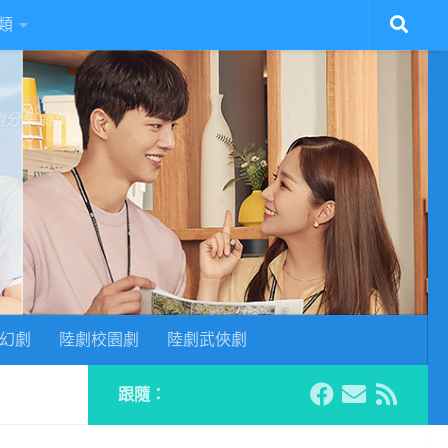
類
陸劇分集劇情
幻劇
陸劇校園劇
陸劇武俠劇
跟隨：