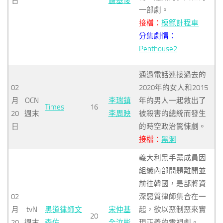
日
嚴基俊
一部劇。
接檔：
模範計程車
分集劇情：
Penthouse2
通過電話連接過去的
02
2020年的女人和2015
月
OCN
李瑞鎮
年的男人一起救出了
Times
16
20
週末
李周映
被殺害的總統而發生
日
的時空政治驚悚劇。
接檔：
黑洞
義大利黑手黨成員因
組織內部問題離開並
前往韓國，是部將資
02
深惡質律師集合在一
月
tvN
黑道律師文
宋仲基
起，欲以惡制惡來實
20
20
週末
森佐
全汝彬
現正義的電視劇。