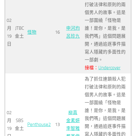
打破法律和原則的兩
個男人的故事。這是
02
一部圍繞「怪物是
月
JTBC
申河均
誰！是你，是我，是
怪物
16
19
金土
呂珍九
我們嗎」這個問題展
日
開，通過追逐事件描
寫人隱藏的多面性的
一部劇。
接檔：
Undercover
為了抓住連鎖殺人犯
打破法律和原則的兩
個男人的故事。這是
一部圍繞「怪物是
誰！是你，是我，是
02
柳真
我們嗎」這個問題展
月
SBS
金素妍
Penthouse2
13
開，通過追逐事件描
19
金土
李智雅
寫人隱藏的多面性的