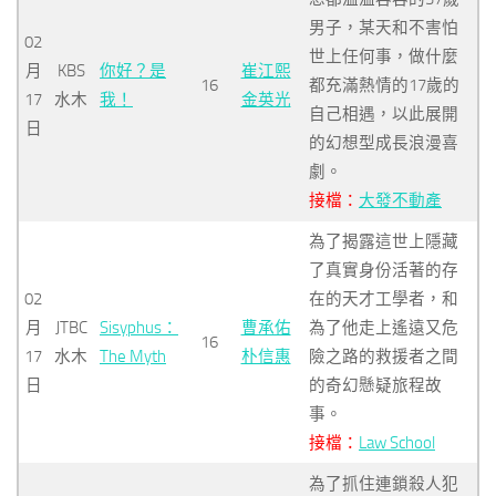
男子，某天和不害怕
02
世上任何事，做什麼
月
KBS
你好？是
崔江熙
16
都充滿熱情的17歲的
17
水木
我！
金英光
自己相遇，以此展開
日
的幻想型成長浪漫喜
劇。
接檔：
大發不動產
為了揭露這世上隱藏
了真實身份活著的存
02
在的天才工學者，和
月
JTBC
Sisyphus：
曹承佑
為了他走上遙遠又危
16
17
水木
The Myth
朴信惠
險之路的救援者之間
日
的奇幻懸疑旅程故
事。
接檔：
Law School
為了抓住連鎖殺人犯