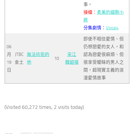
事。
接檔：
柔美的細胞小
將
分集劇情：
Voice4
即使不相信愛情、但
06
仍想戀愛的女人，和
月
JTBC
無法抗拒的
宋江
認為戀愛很麻煩、但
10
19
金土
他
韓韶禧
很享受曖昧的男人之
日
間，超現實主義的浪
漫愛情故事
(Visited 60,272 times, 2 visits today)