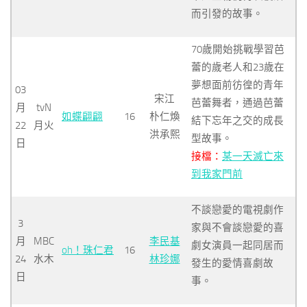
而引發的故事。
70歲開始挑戰學習芭
蕾的歲老人和23歲在
夢想面前彷徨的青年
03
宋江
芭蕾舞者，通過芭蕾
月
tvN
如蝶翩翩
16
朴仁煥
結下忘年之交的成長
22
月火
洪承熙
型故事。
日
接檔：
某一天滅亡來
到我家門前
不談戀愛的電視劇作
3
家與不會談戀愛的喜
月
MBC
李民基
劇女演員一起同居而
oh！珠仁君
16
24
水木
林珍娜
發生的愛情喜劇故
日
事。