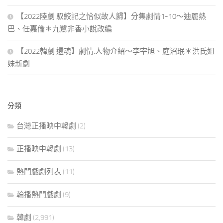
【2022陸劇 馭鮫記之恰似故人歸】分集劇情1-10～迪麗熱
巴、任嘉倫＊九鷺非香小說改編
【2022韓劇 還魂】劇情.人物介紹～李宰旭、庭沼珉＊洪氏姐
妹新劇
分類
台灣正播映中韓劇
(2)
正播映中韓劇
(13)
熱門戲劇列表
(11)
輪播熱門戲劇
(9)
韓劇
(2,991)