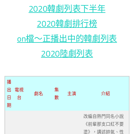
2020韓劇列表下半年
2020韓劇排行榜
on檔～正播出中的韓劇列表
2020陸劇列表
播
出
電視
集
劇名
主演
介紹
日
台
數
期
改編自熱門同名小說
《前輩那支口紅不要
塗》，講述帥氣、性