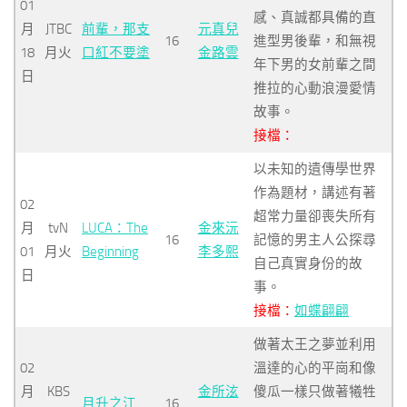
01
感、真誠都具備的直
月
JTBC
前輩，那支
元真兒
16
進型男後輩，和無視
18
月火
口紅不要塗
金路雲
年下男的女前輩之間
日
推拉的心動浪漫愛情
故事。
接檔：
以未知的遺傳學世界
作為題材，講述有著
02
超常力量卻喪失所有
月
tvN
LUCA：The
金來沅
16
記憶的男主人公探尋
01
月火
Beginning
李多熙
自己真實身份的故
日
事。
接檔：
如蝶翩翩
做著太王之夢並利用
02
溫達的心的平崗和像
月
KBS
金所泫
傻瓜一樣只做著犧牲
月升之江
16