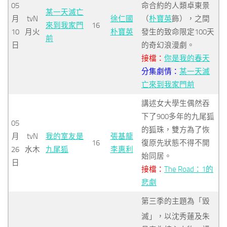
05
命合約的人類卓東景
某一天滅亡
月
tvN
徐仁國
（
朴寶英
飾），之間
來到我家門
16
10
月火
朴寶英
發生的致命限定100天
前
日
的奇幻浪漫劇。
接檔：
你是我的春天
分集劇情：
某一天滅
亡來到我家門前
講述女大學生偶然吞
下了900多年的九尾狐
05
的狐珠，雙方為了恢
月
tvN
我的室友是
張基龍
16
復原先狀態不得不開
26
水木
九尾狐
李惠利
始同居。
日
接檔：
The Road：1的
悲劇
第三季的主題為「毀
滅」，
以沈秀蓮及朱