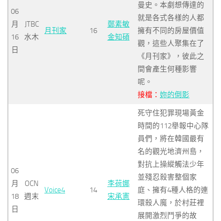
曼史。本劇想傳達的
06
就是各式各樣的人都
月
JTBC
鄭素敏
月刊家
16
擁有不同的房屋價值
16
水木
金知碩
觀，這些人聚集在了
日
《月刊家》，彼此之
間會產生何種影響
呢。
接檔：
妳的倒影
死守住犯罪現場黃金
時間的112舉報中心隊
員們，將在韓國最有
名的觀光地濟州島，
對抗上操縱觸法少年
06
並殘忍殺害整個家
月
OCN
李荷娜
Voice4
14
庭、擁有4種人格的連
18
週末
宋承憲
環殺人魔，於村莊裡
日
展開激烈鬥爭的故