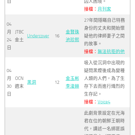
日
囚人困境。
接檔：
月刊家
27年間隱瞞自己特務
04
身份的丈夫和開始懷
月
JTBC
金賢珠
Undercover
16
疑他的律師妻子之間
24
金土
池珍熙
的故事。
日
接檔：
無法抗拒的他
吸入從沉洞中出現的
04
疑問黑煙後成為變種
月
OCN
金玉彬
人類的人們，為了生
黑洞
12
30
週末
李浚赫
存下去而進行熾烈的
日
生存記。
接檔：
Voice4
此劇背景設定在光海
君在位的朝鮮王朝時
代，講述一名綁匪誤