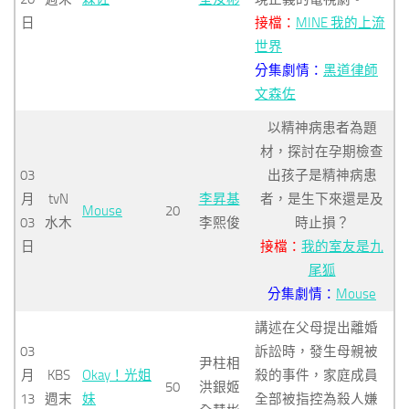
日
接檔：
MINE 我的上流
世界
分集劇情：
黑道律師
文森佐
以精神病患者為題
材，探討在孕期檢查
03
出孩子是精神病患
月
tvN
李昇基
者，是生下來還是及
Mouse
20
03
水木
李熙俊
時止損？
日
接檔：
我的室友是九
尾狐
分集劇情：
Mouse
講述在父母提出離婚
03
訴訟時，發生母親被
尹柱相
月
KBS
Okay！光姐
殺的事件，家庭成員
50
洪銀姬
13
週末
妹
全部被指控為殺人嫌