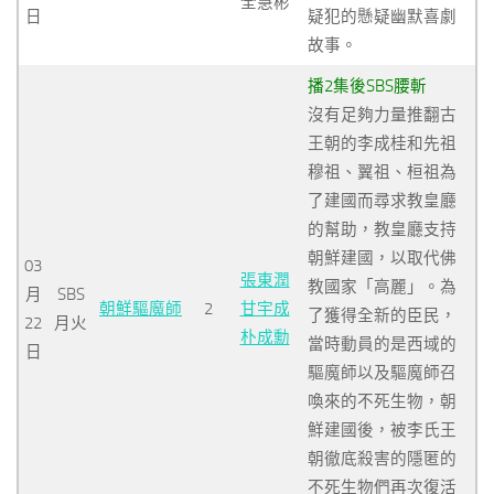
全慧彬
日
疑犯的懸疑幽默喜劇
故事。
播2集後SBS腰斬
沒有足夠力量推翻古
王朝的李成桂和先祖
穆祖、翼祖、桓祖為
了建國而尋求教皇廳
的幫助，教皇廳支持
朝鮮建國，以取代佛
03
張東潤
教國家「高麗」。為
月
SBS
朝鮮驅魔師
2
甘宇成
了獲得全新的臣民，
22
月火
朴成勳
當時動員的是西域的
日
驅魔師以及驅魔師召
喚來的不死生物，朝
鮮建國後，被李氏王
朝徹底殺害的隱匿的
不死生物們再次復活