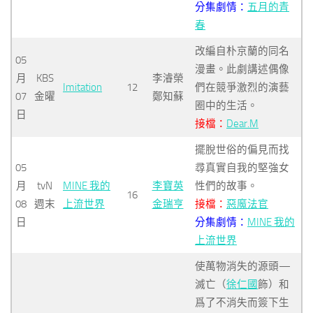
分集劇情：
五月的青
春
改編自朴京蘭的同名
05
漫畫。此劇講述偶像
月
KBS
李濬榮
Imitation
12
們在競爭激烈的演藝
07
金曜
鄭知蘇
圈中的生活。
日
接檔：
Dear.M
擺脫世俗的偏見而找
05
尋真實自我的堅強女
月
tvN
MINE 我的
李寶英
性們的故事。
16
08
週末
上流世界
金瑞亨
接檔：
惡魔法官
日
分集劇情：
MINE 我的
上流世界
使萬物消失的源頭—
滅亡（
徐仁國
飾）和
爲了不消失而簽下生