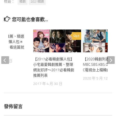
標籤：
韓劇
2021韓劇
您可能也會喜歡…
看韓劇推薦、精選
34
8
～超級懶人包＊
4韓劇，看這篇就
【2017必看韓劇懶人包】
【2020韓劇列表下
0 月 9 日
小宅最愛韓劇推薦、整理
MBC.SBS.KBS.OCN.tv
網友好評～2017必看韓劇
C電視台上檔韓劇列
推薦列表
2020 年 5 月 12 日
2017 年 4 月 30 日
發佈留言