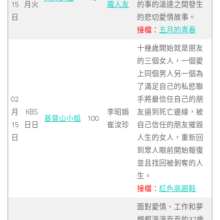
15
月火
羅人友
的事的溫達之間發生
日
的悲切愛情故事。
接檔：
五月的青春
十幾歲開始就是朋友
的三個女人，一個愛
上同個男人另一個為
了滿足自己的私慾聯
02
手將最信任自己的朋
月
KBS
李昭娟
友逼到死亡邊緣，被
基督山小姐
100
15
日日
崔汝珍
自己信任的朋友摧毀
日
人生的女人，重新回
到眾人眼前開始報復
並且找回被剝奪的人
生。
接檔：
紅色高跟鞋
面對愛情、工作和夢
想都溫溫吞吞的37歲