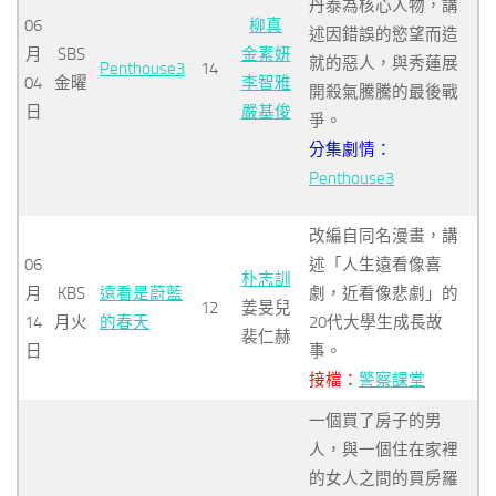
丹泰為核心人物，講
06
柳真
述因錯誤的慾望而造
月
SBS
金素妍
就的惡人，與秀蓮展
Penthouse3
14
04
金曜
李智雅
開殺氣騰騰的最後戰
日
嚴基俊
爭。
分集劇情：
Penthouse3
改編自同名漫畫，講
06
述「人生遠看像喜
朴志訓
月
KBS
遠看是蔚藍
劇，近看像悲劇」的
12
姜旻兒
14
月火
的春天
20代大學生成長故
裴仁赫
日
事。
接檔：
警察課堂
一個買了房子的男
人，與一個住在家裡
的女人之間的買房羅