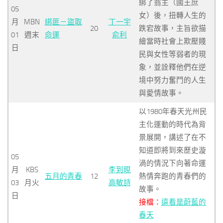
綁了翁主（國王庶
05
女）後，扭轉人生的
月
MBN
綁匪－盜取
丁一宇
20
跌宕故事，主旨欲描
01
週末
命運
俞利
繪當時社會上欺壓賤
日
民與女性等弱者的現
象，並詮釋他們在逆
境中努力奮鬥的人生
與愛情故事。
以1980年春天光州民
主化運動的時代為背
景展開，講述了在不
知道即將到來歷史漩
05
渦的情況下向著命運
月
KBS
李到晛
五月的青春
12
熱情奔跑的青春們的
03
月火
高敏詩
故事。
日
接檔：
遠看是蔚藍的
春天