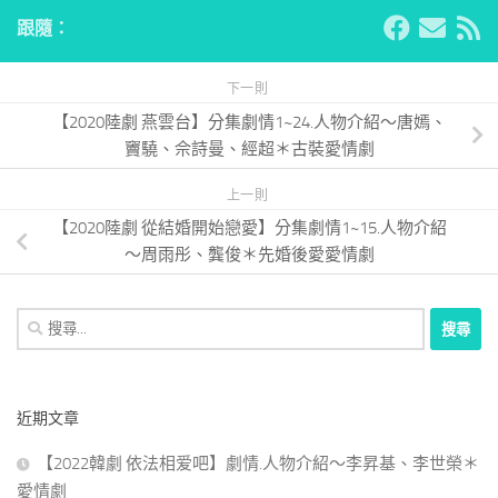
跟隨：
下一則
【2020陸劇 燕雲台】分集劇情1~24.人物介紹～唐嫣、
竇驍、佘詩曼、經超＊古裝愛情劇
上一則
【2020陸劇 從結婚開始戀愛】分集劇情1~15.人物介紹
～周雨彤、龔俊＊先婚後愛愛情劇
搜
尋
關
鍵
近期文章
字:
【2022韓劇 依法相爱吧】劇情.人物介紹～李昇基、李世榮＊
愛情劇