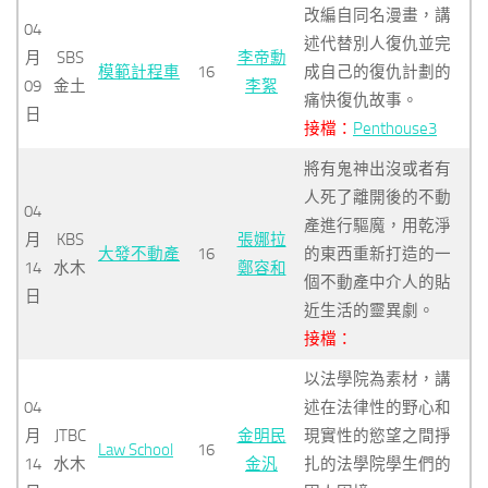
改編自同名漫畫，講
04
述代替別人復仇並完
月
SBS
李帝勳
模範計程車
16
成自己的復仇計劃的
09
金土
李絮
痛快復仇故事。
日
接檔：
Penthouse3
將有鬼神出沒或者有
人死了離開後的不動
04
產進行驅魔，用乾淨
月
KBS
張娜拉
大發不動產
16
的東西重新打造的一
14
水木
鄭容和
個不動產中介人的貼
日
近生活的靈異劇。
接檔：
以法學院為素材，講
04
述在法律性的野心和
月
JTBC
金明民
現實性的慾望之間掙
Law School
16
14
水木
金汎
扎的法學院學生們的